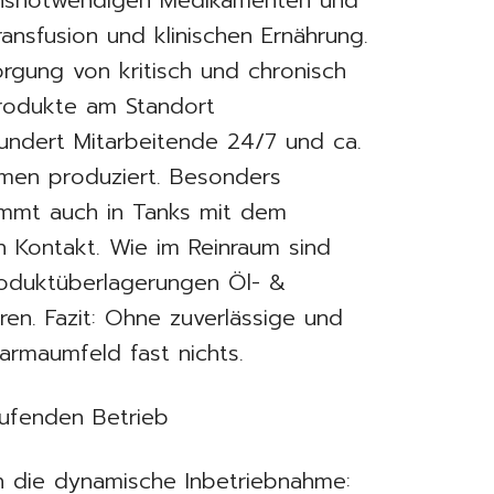
ensnotwendigen Medikamenten und
ransfusion und klinischen Ernährung.
orgung von kritisch und chronisch
Produkte am Standort
undert Mitarbeitende 24/7 und ca.
äumen produziert. Besonders
ommt auch in Tanks mit dem
n Kontakt. Wie im Reinraum sind
oduktüberlagerungen Öl- &
eren. Fazit: Ohne zuverlässige und
armaumfeld fast nichts.
aufenden Betrieb
an die dynamische Inbetriebnahme: