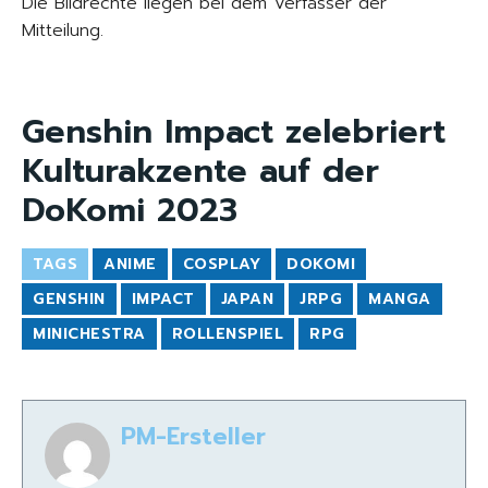
Die Bildrechte liegen bei dem Verfasser der
Mitteilung.
Genshin Impact zelebriert
Kulturakzente auf der
DoKomi 2023
TAGS
ANIME
COSPLAY
DOKOMI
GENSHIN
IMPACT
JAPAN
JRPG
MANGA
MINICHESTRA
ROLLENSPIEL
RPG
PM-Ersteller