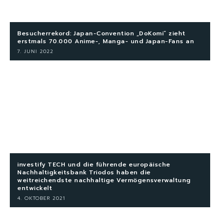
Besucherrekord: Japan-Convention „DoKomi“ zieht
erstmals 70.000 Anime-, Manga- und Japan-Fans an
7. JUNI 2022
investify TECH und die führende europäische
Nachhaltigkeitsbank Triodos haben die
weitreichendste nachhaltige Vermögensverwaltung
entwickelt
4. OKTOBER 2021