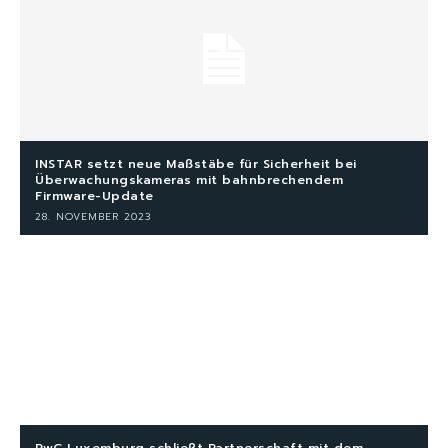
INSTAR setzt neue Maßstäbe für Sicherheit bei
Überwachungskameras mit bahnbrechendem
Firmware-Update
28. NOVEMBER 2023
PwC Luxemburg schließt Partnerschaft mit dem