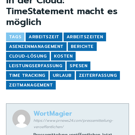
in der Cloud:
TimeStatement macht es
möglich
TAGS
ARBEITSZEIT
ARBEITSZEITEN
ASENZENMANAGEMENT
BERICHTE
CLOUD-LÖSUNG
KOSTEN
LEISTUNGSERFASSUNG
SPESEN
TIME TRACKING
URLAUB
ZEITERFASSUNG
ZEITMANAGEMENT
WortMagier
https://www.prnews24.com/pressemitteilung-
veroeffentlichen/
Pressemitteilung veröffentlichen Jetzt