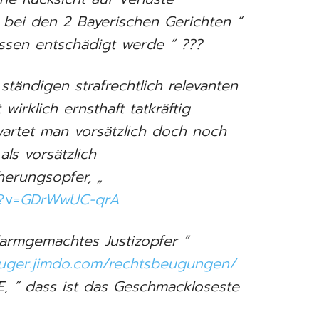
bei den 2 Bayerischen Gerichten “
essen entschädigt werde “ ???
ständigen strafrechtlich relevanten
irklich ernsthaft tatkräftig
artet man vorsätzlich doch noch
als vorsätzlich
erungsopfer, „
?v=
GDrWwUC-qrA
elarmgemachtes Justizopfer “
euger.jimdo.com/rechtsbeugungen/
, “ dass ist das Geschmackloseste