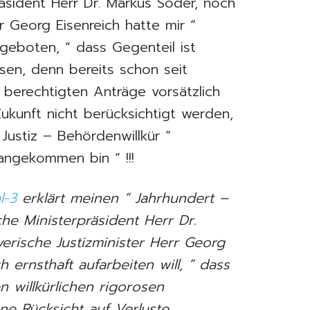
äsident Herr Dr. Markus Söder, noch
r Georg Eisenreich hatte mir “
geboten, “ dass Gegenteil ist
esen, denn bereits schon seit
berechtigten Anträge vorsätzlich
Zukunft nicht berücksichtigt werden,
Justiz – Behördenwillkür “
 angekommen bin “ !!!
l-3
erklärt meinen “ Jahrhundert –
che Ministerpräsident Herr Dr.
erische Justizminister Herr Georg
ch ernsthaft aufarbeiten will, “ dass
en willkürlichen rigorosen
e Rücksicht auf Verluste