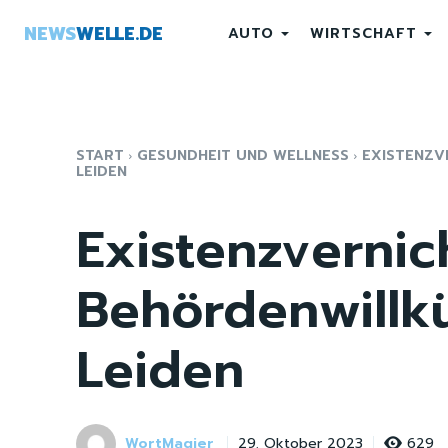
NEWS
WELLE.DE
AUTO
WIRTSCHAFT
START
GESUNDHEIT UND WELLNESS
EXISTENZV
LEIDEN
Existenzverni
Behördenwillkü
Leiden
WortMagier
629
29. Oktober 2023