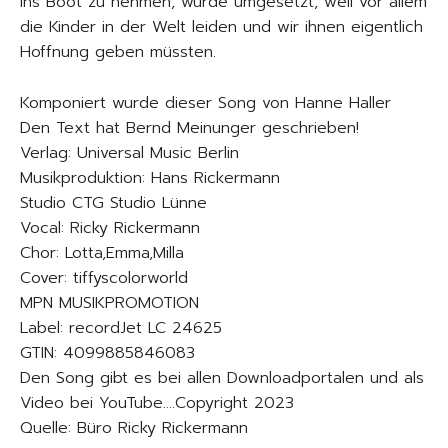
ins Boot zu nehmen, wurde umgesetzt, weil vor allem
die Kinder in der Welt leiden und wir ihnen eigentlich
Hoffnung geben müssten.
Komponiert wurde dieser Song von Hanne Haller
Den Text hat Bernd Meinunger geschrieben!
Verlag: Universal Music Berlin
Musikproduktion: Hans Rickermann
Studio CTG Studio Lünne
Vocal: Ricky Rickermann
Chor: Lotta,Emma,Milla
Cover: tiffyscolorworld
MPN MUSIKPROMOTION
Label: recordJet LC 24625
GTIN: 4099885846083
Den Song gibt es bei allen Downloadportalen und als
Video bei YouTube….Copyright 2023
Quelle: Büro Ricky Rickermann