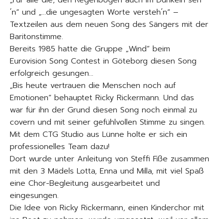
„Für alle die, den Regenbogen auch im Dunkeln seh
´n“ und „…die ungesagten Worte versteh´n“ –
Textzeilen aus dem neuen Song des Sängers mit der
Baritonstimme.
Bereits 1985 hatte die Gruppe „Wind“ beim
Eurovision Song Contest in Göteborg diesen Song
erfolgreich gesungen…
„Bis heute vertrauen die Menschen noch auf
Emotionen“ behauptet Ricky Rickermann. Und das
war für ihn der Grund diesen Song noch einmal zu
covern und mit seiner gefühlvollen Stimme zu singen.
Mit dem CTG Studio aus Lünne holte er sich ein
professionelles Team dazu!
Dort wurde unter Anleitung von Steffi Fiße zusammen
mit den 3 Mädels Lotta, Enna und Milla, mit viel Spaß
eine Chor-Begleitung ausgearbeitet und
eingesungen.
Die Idee von Ricky Rickermann, einen Kinderchor mit