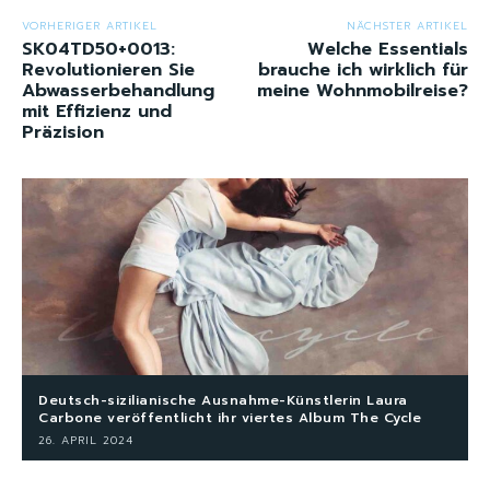
VORHERIGER ARTIKEL
NÄCHSTER ARTIKEL
SK04TD50+0013:
Welche Essentials
Revolutionieren Sie
brauche ich wirklich für
Abwasserbehandlung
meine Wohnmobilreise?
mit Effizienz und
Präzision
Deutsch-sizilianische Ausnahme-Künstlerin Laura
Carbone veröffentlicht ihr viertes Album The Cycle
26. APRIL 2024