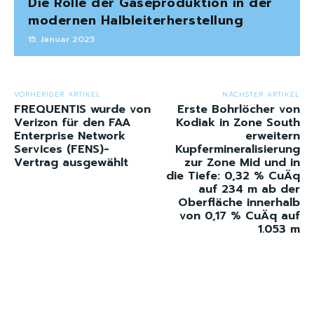
Die Rolle der Gaseproduktion in der
modernen Halbleiterherstellung
15. Januar 2025
VORHERIGER ARTIKEL
NÄCHSTER ARTIKEL
FREQUENTIS wurde von
Erste Bohrlöcher von
Verizon für den FAA
Kodiak in Zone South
Enterprise Network
erweitern
Services (FENS)-
Kupfermineralisierung
Vertrag ausgewählt
zur Zone Mid und in
die Tiefe: 0,32 % CuÄq
auf 234 m ab der
Oberfläche innerhalb
von 0,17 % CuÄq auf
1.053 m