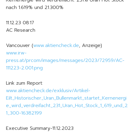
Kernenergie wird verdreifacht. 231% Uran Hot Stock
nach 1.619% und 21.300%
11.12.23 08:17
AC Research
Vancouver (
www.aktiencheck.de
, Anzeige)
www.irw-
press.at/prcom/images/messages/2023/72959/AC-
111223-2.001.png
Link zum Report:
www.aktiencheck.de/exklusiv/Artikel-
Eilt_Historischer_Uran_Bullenmarkt_startet_Kernenergi
e_wird_verdreifacht_231_Uran_Hot_Stock_1_619_und_2
1_300-16382199
Executive Summary-11.12.2023