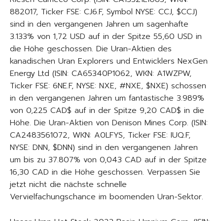
882017, Ticker FSE: CJ6.F, Symbol NYSE: CCJ, $CCJ)
sind in den vergangenen Jahren um sagenhafte
3.133% von 1,72 USD auf in der Spitze 55,60 USD in
die Höhe geschossen. Die Uran-Aktien des
kanadischen Uran Explorers und Entwicklers NexGen
Energy Ltd (ISIN: CA65340P1062, WKN: A1WZPW,
Ticker FSE: 6NE.F, NYSE: NXE, #NXE, $NXE) schossen
in den vergangenen Jahren um fantastische 3.989%
von 0,225 CAD$ auf in der Spitze 9,20 CAD$ in die
Höhe. Die Uran-Aktien von Denison Mines Corp. (ISIN:
CA2483561072, WKN: A0LFYS, Ticker FSE: IUQ.F,
NYSE: DNN, $DNN) sind in den vergangenen Jahren
um bis zu 37.807% von 0,043 CAD auf in der Spitze
16,30 CAD in die Höhe geschossen. Verpassen Sie
jetzt nicht die nächste schnelle
Vervielfachungschance im boomenden Uran-Sektor.