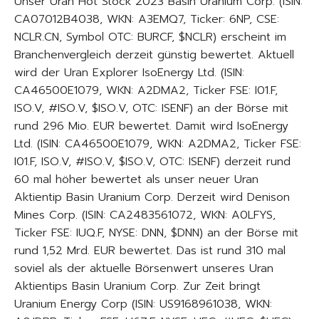
Unser Uran Hot Stock 2023 Basin Uranium Corp. (ISIN:
CA07012B4038, WKN: A3EMQ7, Ticker: 6NP, CSE:
NCLR.CN, Symbol OTC: BURCF, $NCLR) erscheint im
Branchenvergleich derzeit günstig bewertet. Aktuell
wird der Uran Explorer IsoEnergy Ltd. (ISIN:
CA46500E1079, WKN: A2DMA2, Ticker FSE: I01.F,
ISO.V, #ISO.V, $ISO.V, OTC: ISENF) an der Börse mit
rund 296 Mio. EUR bewertet. Damit wird IsoEnergy
Ltd. (ISIN: CA46500E1079, WKN: A2DMA2, Ticker FSE:
I01.F, ISO.V, #ISO.V, $ISO.V, OTC: ISENF) derzeit rund
60 mal höher bewertet als unser neuer Uran
Aktientip Basin Uranium Corp. Derzeit wird Denison
Mines Corp. (ISIN: CA2483561072, WKN: A0LFYS,
Ticker FSE: IUQ.F, NYSE: DNN, $DNN) an der Börse mit
rund 1,52 Mrd. EUR bewertet. Das ist rund 310 mal
soviel als der aktuelle Börsenwert unseres Uran
Aktientips Basin Uranium Corp. Zur Zeit bringt
Uranium Energy Corp (ISIN: US9168961038, WKN: