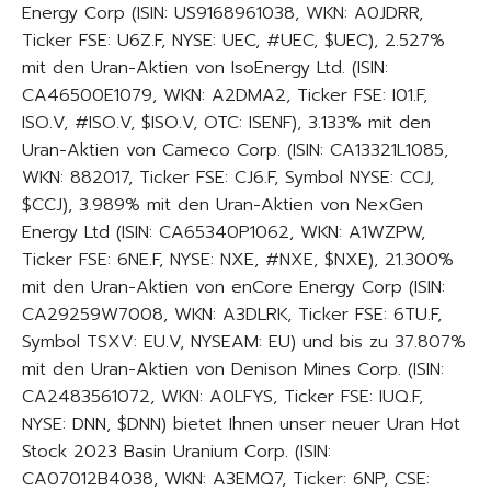
Energy Corp (ISIN: US9168961038, WKN: A0JDRR,
Ticker FSE: U6Z.F, NYSE: UEC, #UEC, $UEC), 2.527%
mit den Uran-Aktien von IsoEnergy Ltd. (ISIN:
CA46500E1079, WKN: A2DMA2, Ticker FSE: I01.F,
ISO.V, #ISO.V, $ISO.V, OTC: ISENF), 3.133% mit den
Uran-Aktien von Cameco Corp. (ISIN: CA13321L1085,
WKN: 882017, Ticker FSE: CJ6.F, Symbol NYSE: CCJ,
$CCJ), 3.989% mit den Uran-Aktien von NexGen
Energy Ltd (ISIN: CA65340P1062, WKN: A1WZPW,
Ticker FSE: 6NE.F, NYSE: NXE, #NXE, $NXE), 21.300%
mit den Uran-Aktien von enCore Energy Corp (ISIN:
CA29259W7008, WKN: A3DLRK, Ticker FSE: 6TU.F,
Symbol TSXV: EU.V, NYSEAM: EU) und bis zu 37.807%
mit den Uran-Aktien von Denison Mines Corp. (ISIN:
CA2483561072, WKN: A0LFYS, Ticker FSE: IUQ.F,
NYSE: DNN, $DNN) bietet Ihnen unser neuer Uran Hot
Stock 2023 Basin Uranium Corp. (ISIN:
CA07012B4038, WKN: A3EMQ7, Ticker: 6NP, CSE: