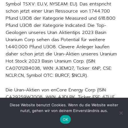
Symbol TSXV: EU.V, NYSEAM: EU). Das entspricht
schon jetzt einer Uran Ressource von 1.744.700
Pfund U3O8 der Kategorie Measured und 618.800
Pfund U3O8 der Kategorie Indicated. Die Top-
Geologen unseres Uran Aktientips 2023 Basin
Uranium Corp sehen das Potential für weitere
1.440.000 Pfund U3O8. Clevere Anleger kaufen
daher schon jetzt die Uran-Aktien unseres Uranium
Hot Stock 2023 Basin Uranium Corp. (ISIN:
CA07012B4038, WKN: A3EMQ7, Ticker: 6NP, CSE:
NCLR.CN, Symbol OTC: BURCF, $NCLR).
Die Uran-Aktien von enCore Energy Corp (ISIN:
CA29259W7008, WKN: A3DLRK, Ticker FSE: 6TU.F,
Symbol TSXV: EU.V, NYSEAM: EU) sind in den
Diese Website benutzt Cookies. Wenn du die Website weiter
vergangenen Jahren um beeindruckende 21.300%
nutzt, gehen wir von deinem Einverständnis aus.
von 0,03 CAD auf in der Spitze 6,42 CAD in die
OK
Höhe geschossen. Aus einem Aktieninvestment von