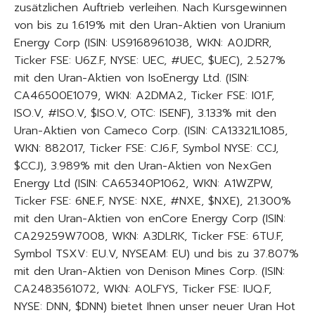
zusätzlichen Auftrieb verleihen. Nach Kursgewinnen
von bis zu 1.619% mit den Uran-Aktien von Uranium
Energy Corp (ISIN: US9168961038, WKN: A0JDRR,
Ticker FSE: U6Z.F, NYSE: UEC, #UEC, $UEC), 2.527%
mit den Uran-Aktien von IsoEnergy Ltd. (ISIN:
CA46500E1079, WKN: A2DMA2, Ticker FSE: I01.F,
ISO.V, #ISO.V, $ISO.V, OTC: ISENF), 3.133% mit den
Uran-Aktien von Cameco Corp. (ISIN: CA13321L1085,
WKN: 882017, Ticker FSE: CJ6.F, Symbol NYSE: CCJ,
$CCJ), 3.989% mit den Uran-Aktien von NexGen
Energy Ltd (ISIN: CA65340P1062, WKN: A1WZPW,
Ticker FSE: 6NE.F, NYSE: NXE, #NXE, $NXE), 21.300%
mit den Uran-Aktien von enCore Energy Corp (ISIN:
CA29259W7008, WKN: A3DLRK, Ticker FSE: 6TU.F,
Symbol TSXV: EU.V, NYSEAM: EU) und bis zu 37.807%
mit den Uran-Aktien von Denison Mines Corp. (ISIN:
CA2483561072, WKN: A0LFYS, Ticker FSE: IUQ.F,
NYSE: DNN, $DNN) bietet Ihnen unser neuer Uran Hot