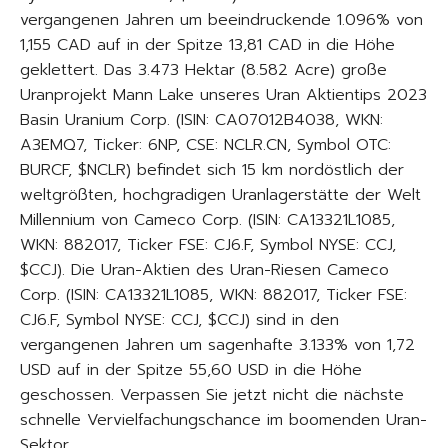
vergangenen Jahren um beeindruckende 1.096% von
1,155 CAD auf in der Spitze 13,81 CAD in die Höhe
geklettert. Das 3.473 Hektar (8.582 Acre) große
Uranprojekt Mann Lake unseres Uran Aktientips 2023
Basin Uranium Corp. (ISIN: CA07012B4038, WKN:
A3EMQ7, Ticker: 6NP, CSE: NCLR.CN, Symbol OTC:
BURCF, $NCLR) befindet sich 15 km nordöstlich der
weltgrößten, hochgradigen Uranlagerstätte der Welt
Millennium von Cameco Corp. (ISIN: CA13321L1085,
WKN: 882017, Ticker FSE: CJ6.F, Symbol NYSE: CCJ,
$CCJ). Die Uran-Aktien des Uran-Riesen Cameco
Corp. (ISIN: CA13321L1085, WKN: 882017, Ticker FSE:
CJ6.F, Symbol NYSE: CCJ, $CCJ) sind in den
vergangenen Jahren um sagenhafte 3.133% von 1,72
USD auf in der Spitze 55,60 USD in die Höhe
geschossen. Verpassen Sie jetzt nicht die nächste
schnelle Vervielfachungschance im boomenden Uran-
Sektor.