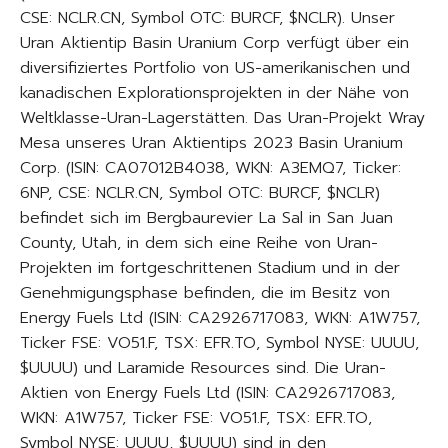
CSE: NCLR.CN, Symbol OTC: BURCF, $NCLR). Unser
Uran Aktientip Basin Uranium Corp verfügt über ein
diversifiziertes Portfolio von US-amerikanischen und
kanadischen Explorationsprojekten in der Nähe von
Weltklasse-Uran-Lagerstätten. Das Uran-Projekt Wray
Mesa unseres Uran Aktientips 2023 Basin Uranium
Corp. (ISIN: CA07012B4038, WKN: A3EMQ7, Ticker:
6NP, CSE: NCLR.CN, Symbol OTC: BURCF, $NCLR)
befindet sich im Bergbaurevier La Sal in San Juan
County, Utah, in dem sich eine Reihe von Uran-
Projekten im fortgeschrittenen Stadium und in der
Genehmigungsphase befinden, die im Besitz von
Energy Fuels Ltd (ISIN: CA2926717083, WKN: A1W757,
Ticker FSE: VO51.F, TSX: EFR.TO, Symbol NYSE: UUUU,
$UUUU) und Laramide Resources sind. Die Uran-
Aktien von Energy Fuels Ltd (ISIN: CA2926717083,
WKN: A1W757, Ticker FSE: VO51.F, TSX: EFR.TO,
Symbol NYSE: UUUU, $UUUU) sind in den