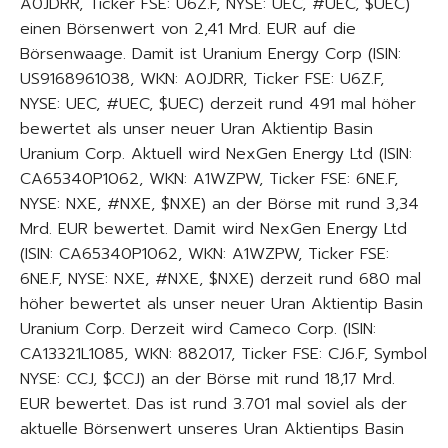
A0JDRR, Ticker FSE: U6Z.F, NYSE: UEC, #UEC, $UEC)
einen Börsenwert von 2,41 Mrd. EUR auf die
Börsenwaage. Damit ist Uranium Energy Corp (ISIN:
US9168961038, WKN: A0JDRR, Ticker FSE: U6Z.F,
NYSE: UEC, #UEC, $UEC) derzeit rund 491 mal höher
bewertet als unser neuer Uran Aktientip Basin
Uranium Corp. Aktuell wird NexGen Energy Ltd (ISIN:
CA65340P1062, WKN: A1WZPW, Ticker FSE: 6NE.F,
NYSE: NXE, #NXE, $NXE) an der Börse mit rund 3,34
Mrd. EUR bewertet. Damit wird NexGen Energy Ltd
(ISIN: CA65340P1062, WKN: A1WZPW, Ticker FSE:
6NE.F, NYSE: NXE, #NXE, $NXE) derzeit rund 680 mal
höher bewertet als unser neuer Uran Aktientip Basin
Uranium Corp. Derzeit wird Cameco Corp. (ISIN:
CA13321L1085, WKN: 882017, Ticker FSE: CJ6.F, Symbol
NYSE: CCJ, $CCJ) an der Börse mit rund 18,17 Mrd.
EUR bewertet. Das ist rund 3.701 mal soviel als der
aktuelle Börsenwert unseres Uran Aktientips Basin