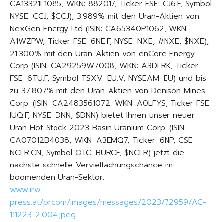
CA13321L1085, WKN: 882017, Ticker FSE: CJ6.F, Symbol
NYSE: CCJ, $CCJ), 3.989% mit den Uran-Aktien von
NexGen Energy Ltd (ISIN: CA65340P1062, WKN:
A1WZPW, Ticker FSE: 6NE.F, NYSE: NXE, #NXE, $NXE),
21.300% mit den Uran-Aktien von enCore Energy
Corp (ISIN: CA29259W7008, WKN: A3DLRK, Ticker
FSE: 6TU.F, Symbol TSXV: EU.V, NYSEAM: EU) und bis
zu 37.807% mit den Uran-Aktien von Denison Mines
Corp. (ISIN: CA2483561072, WKN: A0LFYS, Ticker FSE:
IUQ.F, NYSE: DNN, $DNN) bietet Ihnen unser neuer
Uran Hot Stock 2023 Basin Uranium Corp. (ISIN:
CA07012B4038, WKN: A3EMQ7, Ticker: 6NP, CSE:
NCLR.CN, Symbol OTC: BURCF, $NCLR) jetzt die
nächste schnelle Vervielfachungschance im
boomenden Uran-Sektor.
www.irw-
press.at/prcom/images/messages/2023/72959/AC-
111223-2.004.jpeg