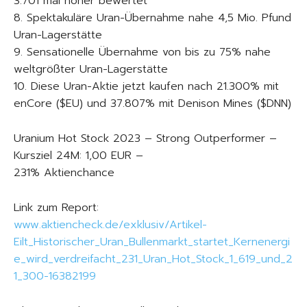
3.701 mal höher bewertet
8. Spektakuläre Uran-Übernahme nahe 4,5 Mio. Pfund
Uran-Lagerstätte
9. Sensationelle Übernahme von bis zu 75% nahe
weltgrößter Uran-Lagerstätte
10. Diese Uran-Aktie jetzt kaufen nach 21.300% mit
enCore ($EU) und 37.807% mit Denison Mines ($DNN)
Uranium Hot Stock 2023 – Strong Outperformer –
Kursziel 24M: 1,00 EUR –
231% Aktienchance
Link zum Report:
www.aktiencheck.de/exklusiv/Artikel-
Eilt_Historischer_Uran_Bullenmarkt_startet_Kernenergi
e_wird_verdreifacht_231_Uran_Hot_Stock_1_619_und_2
1_300-16382199