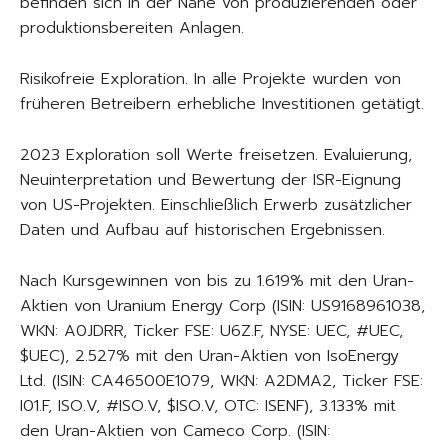
befinden sich in der Nähe von produzierenden oder
produktionsbereiten Anlagen.
Risikofreie Exploration. In alle Projekte wurden von
früheren Betreibern erhebliche Investitionen getätigt.
2023 Exploration soll Werte freisetzen. Evaluierung,
Neuinterpretation und Bewertung der ISR-Eignung
von US-Projekten. Einschließlich Erwerb zusätzlicher
Daten und Aufbau auf historischen Ergebnissen.
Nach Kursgewinnen von bis zu 1.619% mit den Uran-
Aktien von Uranium Energy Corp (ISIN: US9168961038,
WKN: A0JDRR, Ticker FSE: U6Z.F, NYSE: UEC, #UEC,
$UEC), 2.527% mit den Uran-Aktien von IsoEnergy
Ltd. (ISIN: CA46500E1079, WKN: A2DMA2, Ticker FSE:
I01.F, ISO.V, #ISO.V, $ISO.V, OTC: ISENF), 3.133% mit
den Uran-Aktien von Cameco Corp. (ISIN: