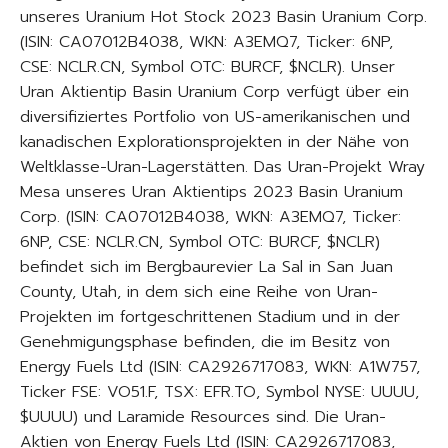
unseres Uranium Hot Stock 2023 Basin Uranium Corp.
(ISIN: CA07012B4038, WKN: A3EMQ7, Ticker: 6NP,
CSE: NCLR.CN, Symbol OTC: BURCF, $NCLR). Unser
Uran Aktientip Basin Uranium Corp verfügt über ein
diversifiziertes Portfolio von US-amerikanischen und
kanadischen Explorationsprojekten in der Nähe von
Weltklasse-Uran-Lagerstätten. Das Uran-Projekt Wray
Mesa unseres Uran Aktientips 2023 Basin Uranium
Corp. (ISIN: CA07012B4038, WKN: A3EMQ7, Ticker:
6NP, CSE: NCLR.CN, Symbol OTC: BURCF, $NCLR)
befindet sich im Bergbaurevier La Sal in San Juan
County, Utah, in dem sich eine Reihe von Uran-
Projekten im fortgeschrittenen Stadium und in der
Genehmigungsphase befinden, die im Besitz von
Energy Fuels Ltd (ISIN: CA2926717083, WKN: A1W757,
Ticker FSE: VO51.F, TSX: EFR.TO, Symbol NYSE: UUUU,
$UUUU) und Laramide Resources sind. Die Uran-
Aktien von Energy Fuels Ltd (ISIN: CA2926717083,