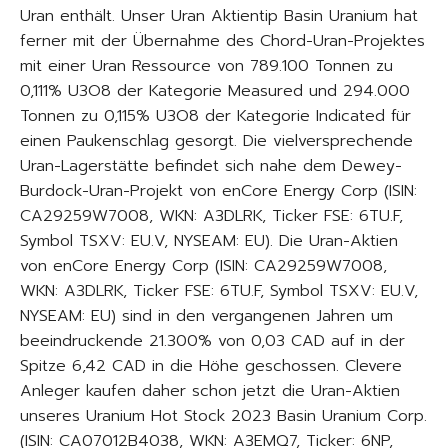
Uran enthält. Unser Uran Aktientip Basin Uranium hat
ferner mit der Übernahme des Chord-Uran-Projektes
mit einer Uran Ressource von 789.100 Tonnen zu
0,111% U3O8 der Kategorie Measured und 294.000
Tonnen zu 0,115% U3O8 der Kategorie Indicated für
einen Paukenschlag gesorgt. Die vielversprechende
Uran-Lagerstätte befindet sich nahe dem Dewey-
Burdock-Uran-Projekt von enCore Energy Corp (ISIN:
CA29259W7008, WKN: A3DLRK, Ticker FSE: 6TU.F,
Symbol TSXV: EU.V, NYSEAM: EU). Die Uran-Aktien
von enCore Energy Corp (ISIN: CA29259W7008,
WKN: A3DLRK, Ticker FSE: 6TU.F, Symbol TSXV: EU.V,
NYSEAM: EU) sind in den vergangenen Jahren um
beeindruckende 21.300% von 0,03 CAD auf in der
Spitze 6,42 CAD in die Höhe geschossen. Clevere
Anleger kaufen daher schon jetzt die Uran-Aktien
unseres Uranium Hot Stock 2023 Basin Uranium Corp.
(ISIN: CA07012B4038, WKN: A3EMQ7, Ticker: 6NP,