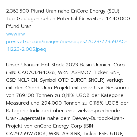
2.363.500 Pfund Uran nahe EnCore Energy ($EU)
Top-Geologen sehen Potential für weitere 1.440.000
Pfund Uran
www.irw-
press.at/prcom/images/messages/2023/72959/AC-
111223-2.005.jpeg
Unser Uranium Hot Stock 2023 Basin Uranium Corp.
(ISIN: CA07012B4038, WKN: A3EMQ7, Ticker: 6NP,
CSE: NCLR.CN, Symbol OTC: BURCF, $NCLR) verfügt
mit den Chord-Uran-Projekt mit einer Uran Ressource
von 789.100 Tonnen zu 0,111% U3O8 der Kategorie
Measured und 294.000 Tonnen zu 0,116% U3O8 der
Kategorie Indicated über eine vielversprechende
Uran-Lagerstätte nahe dem Dewey-Burdock-Uran-
Projekt von enCore Energy Corp (ISIN:
CA29259W7008, WKN: A3DLRK, Ticker FSE: 6TU.F,