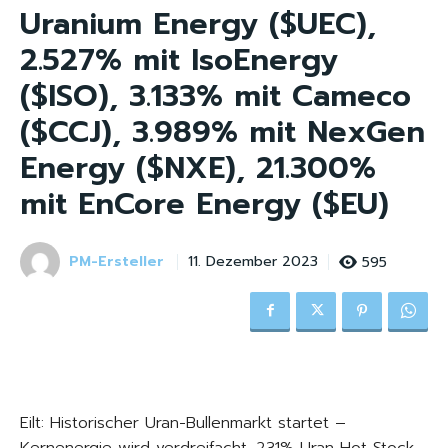
Uranium Energy ($UEC),
2.527% mit IsoEnergy
($ISO), 3.133% mit Cameco
($CCJ), 3.989% mit NexGen
Energy ($NXE), 21.300%
mit EnCore Energy ($EU)
PM-Ersteller
595
11. Dezember 2023
Eilt: Historischer Uran-Bullenmarkt startet –