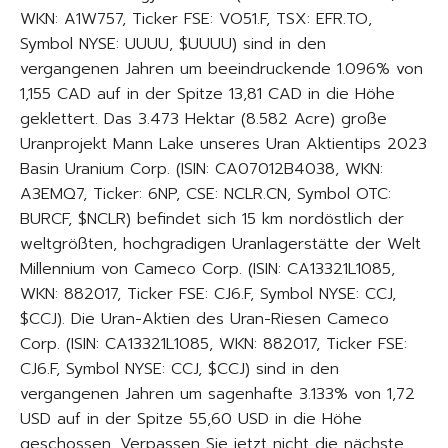
WKN: A1W757, Ticker FSE: VO51.F, TSX: EFR.TO,
Symbol NYSE: UUUU, $UUUU) sind in den
vergangenen Jahren um beeindruckende 1.096% von
1,155 CAD auf in der Spitze 13,81 CAD in die Höhe
geklettert. Das 3.473 Hektar (8.582 Acre) große
Uranprojekt Mann Lake unseres Uran Aktientips 2023
Basin Uranium Corp. (ISIN: CA07012B4038, WKN:
A3EMQ7, Ticker: 6NP, CSE: NCLR.CN, Symbol OTC:
BURCF, $NCLR) befindet sich 15 km nordöstlich der
weltgrößten, hochgradigen Uranlagerstätte der Welt
Millennium von Cameco Corp. (ISIN: CA13321L1085,
WKN: 882017, Ticker FSE: CJ6.F, Symbol NYSE: CCJ,
$CCJ). Die Uran-Aktien des Uran-Riesen Cameco
Corp. (ISIN: CA13321L1085, WKN: 882017, Ticker FSE:
CJ6.F, Symbol NYSE: CCJ, $CCJ) sind in den
vergangenen Jahren um sagenhafte 3.133% von 1,72
USD auf in der Spitze 55,60 USD in die Höhe
geschossen. Verpassen Sie jetzt nicht die nächste