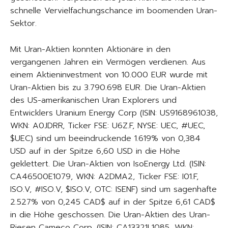
schnelle Vervielfachungschance im boomenden Uran-
Sektor.
Mit Uran-Aktien konnten Aktionäre in den
vergangenen Jahren ein Vermögen verdienen. Aus
einem Aktieninvestment von 10.000 EUR wurde mit
Uran-Aktien bis zu 3.790.698 EUR. Die Uran-Aktien
des US-amerikanischen Uran Explorers und
Entwicklers Uranium Energy Corp (ISIN: US9168961038,
WKN: A0JDRR, Ticker FSE: U6Z.F, NYSE: UEC, #UEC,
$UEC) sind um beeindruckende 1.619% von 0,384
USD auf in der Spitze 6,60 USD in die Höhe
geklettert. Die Uran-Aktien von IsoEnergy Ltd. (ISIN:
CA46500E1079, WKN: A2DMA2, Ticker FSE: I01.F,
ISO.V, #ISO.V, $ISO.V, OTC: ISENF) sind um sagenhafte
2.527% von 0,245 CAD$ auf in der Spitze 6,61 CAD$
in die Höhe geschossen. Die Uran-Aktien des Uran-
Riesen Cameco Corp. (ISIN: CA13321L1085, WKN: