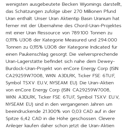
wenigsten ausgebeutete Becken Wyomings darstellt,
das Schätzungen zufolge über 270 Millionen Pfund
Uran enthält. Unser Uran Aktientip Basin Uranium hat
ferner mit der Übernahme des Chord-Uran-Projektes
mit einer Uran Ressource von 789.100 Tonnen zu
0,111% U3O8 der Kategorie Measured und 294.000
Tonnen zu 0,115% U3O8 der Kategorie Indicated für
einen Paukenschlag gesorgt. Die vielversprechende
Uran-Lagerstätte befindet sich nahe dem Dewey-
Burdock-Uran-Projekt von enCore Energy Corp (ISIN:
CA29259W7008, WKN: A3DLRK, Ticker FSE: 6TU.F,
Symbol TSXV: EU.V, NYSEAM: EU). Die Uran-Aktien
von enCore Energy Corp (ISIN: CA29259W7008,
WKN: A3DLRK, Ticker FSE: 6TU.F, Symbol TSXV: EU.V,
NYSEAM: EU) sind in den vergangenen Jahren um
beeindruckende 21.300% von 0,03 CAD auf in der
Spitze 6,42 CAD in die Höhe geschossen. Clevere
Anleger kaufen daher schon jetzt die Uran-Aktien