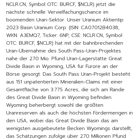
NCLR.CN, Symbol OTC: BURCF, $NCLR) jetzt die
nächste schnelle Vervielfachungschance im
boomenden Uran-Sektor. Unser Uranium Aktientip
2023 Basin Uranium Corp. (ISIN: CA07012B4038,
WKN: A3EMQ7, Ticker: 6NP, CSE: NCLR.CN, Symbol
OTC: BURCF, $NCLR) hat mit der bahnbrechenden
Uran-Übernahme des South Pass-Uran-Projektes
nahe der 270 Mio. Pfund Uran-Lagerstätte Great
Divide Basin in Wyoming, USA für Furore an der
Börse gesorgt. Das South Pass Uran-Projekt besteht
aus 151 unpatentierten Mineralien-Claims mit einer
Gesamtfläche von 3.775 Acres, die sich am Rande
des Great Divide Basin in Wyoming befinden.
Wyoming beherbergt sowohl die größten
Uranreserven als auch die höchsten Fördermengen in
den USA, wobei das Great Divide Basin das am
wenigsten ausgebeutete Becken Wyomings darstellt,
das Schätzungen zufolge über 270 Millionen Pfund