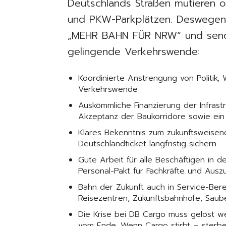
Deutschlands Straßen mutieren 
und PKW-Parkplätzen. Deswegen e
„MEHR BAHN FÜR NRW“ und sende
gelingende Verkehrswende:
Koordinierte Anstrengung von Politik,
Verkehrswende
Auskömmliche Finanzierung der Infrast
Akzeptanz der Baukorridore sowie ein 
Klares Bekenntnis zum zukunftsweisen
Deutschlandticket langfristig sichern
Gute Arbeit für alle Beschäftigen in 
Personal-Pakt für Fachkräfte und Ausz
Bahn der Zukunft auch in Service-Ber
Reisezentren, Zukunftsbahnhöfe, Saube
Die Krise bei DB Cargo muss gelöst we
vom Ende. Wenn Cargo stirbt – sterbe