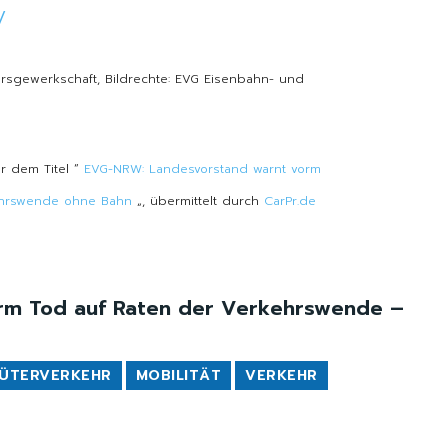
/
rsgewerkschaft, Bildrechte: EVG Eisenbahn- und
er dem Titel “
EVG-NRW: Landesvorstand warnt vorm
ehrswende ohne Bahn
„, übermittelt durch
CarPr.de
rm Tod auf Raten der Verkehrswende –
ÜTERVERKEHR
MOBILITÄT
VERKEHR