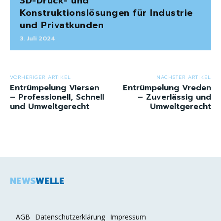
3D-Druck- und
Konstruktionslösungen für Industrie
und Privatkunden
3. Juli 2024
VORHERIGER ARTIKEL
NÄCHSTER ARTIKEL
Entrümpelung Viersen
Entrümpelung Vreden
– Professionell, Schnell
– Zuverlässig und
und Umweltgerecht
Umweltgerecht
NEWS
WELLE
AGB
Datenschutzerklärung
Impressum