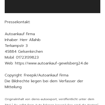
l
a
y
e
Pressekontakt:
r
Autoankauf Firma
Inhaber: Herr Allahib
Terkampstr 3
45884 Gelsenkirchen
Mobil: 01723139823
Web: https://www.autoankauf-gevelsberg24.de
Copyright:
Freepik/Autoankauf Firma
Die Bildrechte liegen bei dem Verfasser der
Mitteilung.
Originalinhalt von denis-autoexport, veröffentlicht unter dem