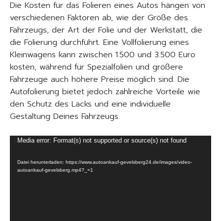
Die Kosten für das Folieren eines Autos hängen von
verschiedenen Faktoren ab, wie der Größe des
Fahrzeugs, der Art der Folie und der Werkstatt, die
die Folierung durchführt. Eine Vollfolierung eines
Kleinwagens kann zwischen 1.500 und 3.500 Euro
kosten, während für Spezialfolien und größere
Fahrzeuge auch höhere Preise möglich sind. Die
Autofolierung bietet jedoch zahlreiche Vorteile wie
den Schutz des Lacks und eine individuelle
Gestaltung Deines Fahrzeugs.
V
Media error: Format(s) not supported or source(s) not found
i
Datei herunterladen: https://www.autoankauf-gevelsberg24.de/images/video-
d
autoankauf-gevelsberg.mp4?_=1
e
o
-
P