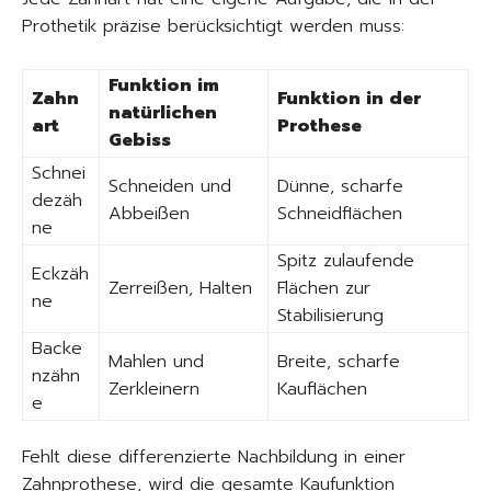
Prothetik präzise berücksichtigt werden muss:
Funktion im
Zahn
Funktion in der
natürlichen
art
Prothese
Gebiss
Schnei
Schneiden und
Dünne, scharfe
dezäh
Abbeißen
Schneidflächen
ne
Spitz zulaufende
Eckzäh
Zerreißen, Halten
Flächen zur
ne
Stabilisierung
Backe
Mahlen und
Breite, scharfe
nzähn
Zerkleinern
Kauflächen
e
Fehlt diese differenzierte Nachbildung in einer
Zahnprothese, wird die gesamte Kaufunktion