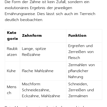
Die Form der Zähne ist kein Zufall, sondern ein
evolutionäres Ergebnis der jeweiligen
Ernährungsweise. Dies lässt sich auch im Tierreich
deutlich beobachten.
Kate
Zahnform
Funktion
gorie
Ergreifen und
Raubk
Lange, spitze
Zerreißen von
atzen
Reißzähne
Fleisch
Zermahlen von
Kühe
Flache Mahlzähne
pflanzlicher
Nahrung
Mischform:
Schneiden,
Mens
Schneidezähne,
Zerreißen und
ch
Eckzähne, Mahlzähne
Zermalmen