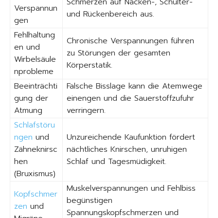
Schmerzen auf Nacken-, Schulter-
Verspannun
und Rückenbereich aus.
gen
Fehlhaltung
Chronische Verspannungen führen
en und
zu Störungen der gesamten
Wirbelsäule
Körperstatik.
nprobleme
Beeinträchti
Falsche Bisslage kann die Atemwege
gung der
einengen und die Sauerstoffzufuhr
Atmung
verringern.
Schlafstöru
ngen
und
Unzureichende Kaufunktion fördert
Zähneknirsc
nächtliches Knirschen, unruhigen
hen
Schlaf und Tagesmüdigkeit.
(Bruxismus)
Muskelverspannungen und Fehlbiss
Kopfschmer
begünstigen
zen
und
Spannungskopfschmerzen und