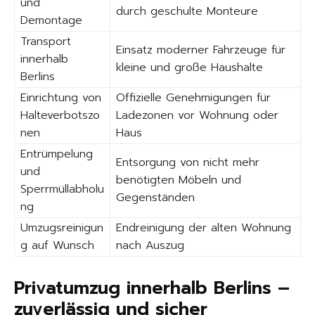
und
durch geschulte Monteure
Demontage
Transport
Einsatz moderner Fahrzeuge für
innerhalb
kleine und große Haushalte
Berlins
Einrichtung von
Offizielle Genehmigungen für
Halteverbotszo
Ladezonen vor Wohnung oder
nen
Haus
Entrümpelung
Entsorgung von nicht mehr
und
benötigten Möbeln und
Sperrmüllabholu
Gegenständen
ng
Umzugsreinigun
Endreinigung der alten Wohnung
g auf Wunsch
nach Auszug
Privatumzug innerhalb Berlins –
zuverlässig und sicher