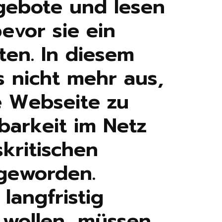
gebote und lesen
evor sie ein
en. In diesem
s nicht mehr aus,
e Webseite zu
tbarkeit im Netz
skritischen
geworden.
langfristig
n wollen, müssen