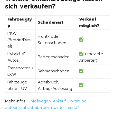
sich verkaufen?
Fahrzeugty
Verkauf
Schadenart
p
möglich?
PKW
Front- oder
(Benzin/Dies
Seitenschaden
el)
Hybrid-/E-
(spezielle
Batterieschaden
Autos
Anbieter)
Transporter /
Rahmenschäden
LKW
Fahrzeuge
Achsbruch,
ohne TÜV
Airbag-Auslösung
Mehr Infos:
Unfallwagen-Ankauf Dortmund –
autoankauf-alibaba.de/nrw/dortmund/