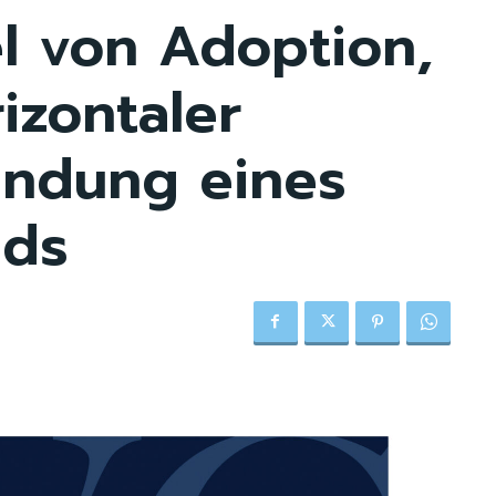
el von Adoption,
izontaler
ündung eines
nds