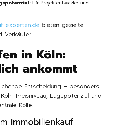
gspotenzial:
Für Projektentwickler und
uf-experten.de
bieten gezielte
d Verkäufer.
en in Köln:
lich ankommt
treichende Entscheidung – besonders
Köln. Preisniveau, Lagepotenzial und
ntrale Rolle.
im Immobilienkauf