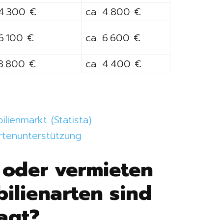
 4.300 €
ca. 4.800 €
 6.100 €
ca. 6.600 €
 3.800 €
ca. 4.400 €
lienmarkt (Statista)
rtenunterstützung
 oder vermieten
ilienarten sind
agt?