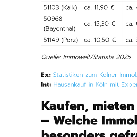
51103 (Kalk)
ca. 11,90 €
ca.
50968
ca. 15,30 €
ca.
(Bayenthal)
51149 (Porz)
ca. 10,50 €
ca.
Quelle: Immowelt/Statista 2025
Ex:
Statistiken zum Kölner Immobi
Int:
Hausankauf in Köln mit Expe
Kaufen, mieten
– Welche Immob
besonders gefr