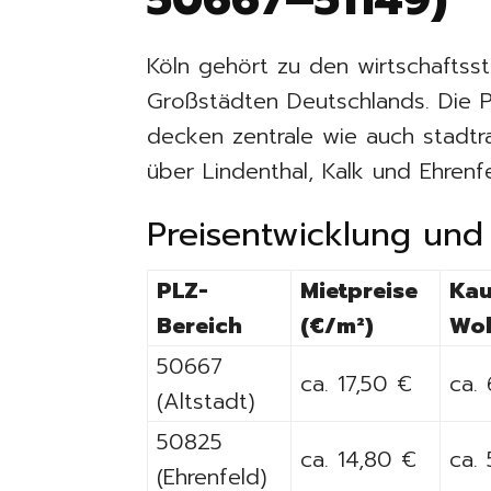
Köln gehört zu den wirtschaftss
Großstädten Deutschlands. Die P
decken zentrale wie auch stadt
über Lindenthal, Kalk und Ehrenf
Preisentwicklung und
PLZ-
Mietpreise
Kau
Bereich
(€/m²)
Woh
50667
ca. 17,50 €
ca.
(Altstadt)
50825
ca. 14,80 €
ca.
(Ehrenfeld)