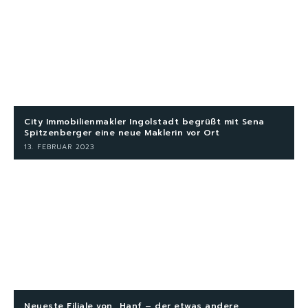
City Immobilienmakler Ingolstadt begrüßt mit Sena
Spitzenberger eine neue Maklerin vor Ort
13. FEBRUAR 2023
Neueste Filiale von „Hanf – der etwas andere