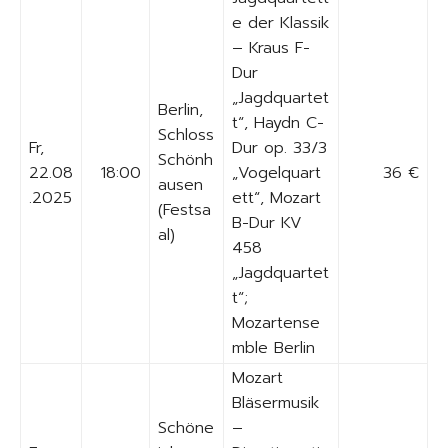
e der Klassik
– Kraus F-
Dur
„Jagdquartet
Berlin,
t“, Haydn C-
Schloss
Fr,
Dur op. 33/3
Schönh
22.08
18:00
„Vogelquart
36 €
ausen
.2025
ett“, Mozart
(Festsa
B-Dur KV
al)
458
„Jagdquartet
t“;
Mozartense
mble Berlin
Mozart
Bläsermusik
Schöne
–