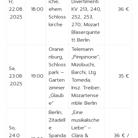
Fr,
iche,
Divertimenti
22.08
18:00
ehem.
KV 213, 240,
36 €
.2025
Schloss
252, 253,
kirche
270; Mozart
Bläserquinte
tt Berlin
Oranie
Telemann:
nburg,
„Pimpinone“;
Schloss
Mizobuchi,
Sa,
park –
Barchi; Ltg.
23.08
19:00
35 €
Garten
Tomeda;
.2025
zimmer
Insz. Treiber;
„Glaub
Mozartense
e“
mble Berlin
Berlin,
„Eine
Zitadell
musikalische
So,
e
Liebe“ –
24.0
Spanda
Clara &
36 € /