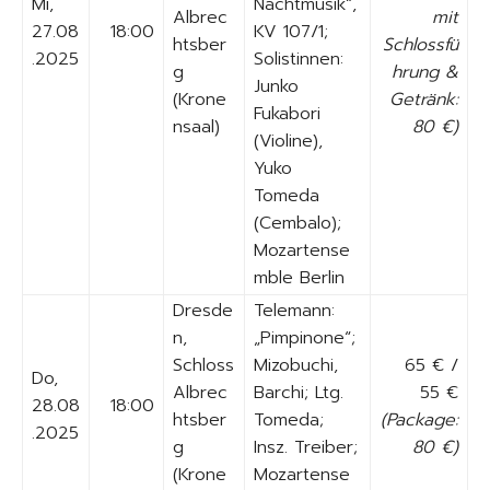
Mi,
Nachtmusik“,
Albrec
mit
27.08
18:00
KV 107/1;
htsber
Schlossfü
.2025
Solistinnen:
g
hrung &
Junko
(Krone
Getränk:
Fukabori
nsaal)
80 €)
(Violine),
Yuko
Tomeda
(Cembalo);
Mozartense
mble Berlin
Dresde
Telemann:
n,
„Pimpinone“;
Schloss
Mizobuchi,
65 € /
Do,
Albrec
Barchi; Ltg.
55 €
28.08
18:00
htsber
Tomeda;
(Package:
.2025
g
Insz. Treiber;
80 €)
(Krone
Mozartense