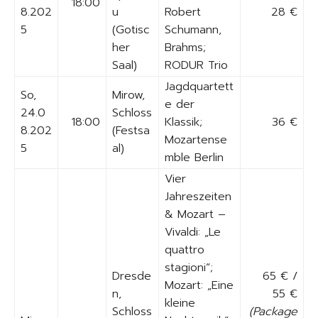
18:00
8.202
u
Robert
28 €
5
(Gotisc
Schumann,
her
Brahms;
Saal)
RODUR Trio
Jagdquartett
So,
Mirow,
e der
24.0
Schloss
18:00
Klassik;
36 €
8.202
(Festsa
Mozartense
5
al)
mble Berlin
Vier
Jahreszeiten
& Mozart –
Vivaldi: „Le
quattro
stagioni“;
Dresde
65 € /
Mozart: „Eine
n,
55 €
kleine
Schloss
(Package