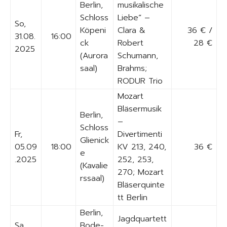
Berlin,
musikalische
Schloss
Liebe“ –
So,
Köpeni
Clara &
36 € /
31.08.
16:00
ck
Robert
28 €
2025
(Aurora
Schumann,
saal)
Brahms;
RODUR Trio
Mozart
Bläsermusik
Berlin,
–
Schloss
Fr,
Divertimenti
Glienick
05.09
18:00
KV 213, 240,
36 €
e
.2025
252, 253,
(Kavalie
270; Mozart
rssaal)
Bläserquinte
tt Berlin
Berlin,
Jagdquartett
Sa,
Bode-