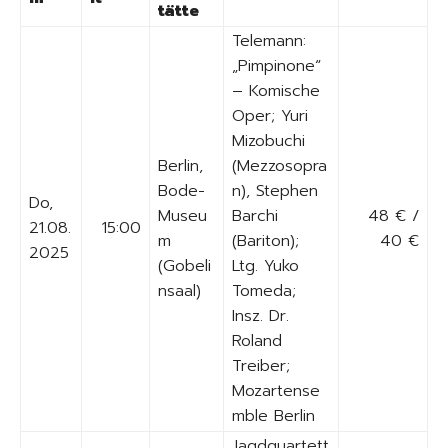
tätte
Telemann:
„Pimpinone“
– Komische
Oper; Yuri
Mizobuchi
Berlin,
(Mezzosopra
Bode-
n), Stephen
Do,
Museu
Barchi
48 € /
21.08.
15:00
m
(Bariton);
40 €
2025
(Gobeli
Ltg. Yuko
nsaal)
Tomeda;
Insz. Dr.
Roland
Treiber;
Mozartense
mble Berlin
Jagdquartett