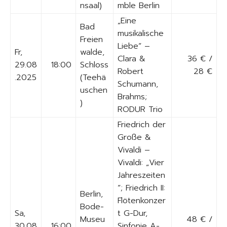
nsaal)
mble Berlin
„Eine
Bad
musikalische
Freien
Liebe“ –
Fr,
walde,
Clara &
36 € /
29.08
18:00
Schloss
Robert
28 €
.2025
(Teehä
Schumann,
uschen
Brahms;
)
RODUR Trio
Friedrich der
Große &
Vivaldi –
Vivaldi: „Vier
Jahreszeiten
“; Friedrich II:
Berlin,
Flötenkonzer
Bode-
Sa,
t G-Dur,
Museu
48 € /
30.08
16:00
Sinfonie A-