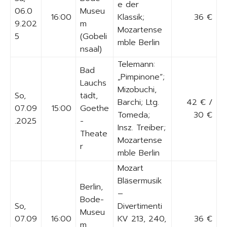
e der
06.0
Museu
16:00
Klassik;
36 €
9.202
m
Mozartense
5
(Gobeli
mble Berlin
nsaal)
Telemann:
Bad
„Pimpinone“;
Lauchs
Mizobuchi,
So,
tädt,
Barchi; Ltg.
42 € /
07.09
15:00
Goethe
Tomeda;
30 €
.2025
-
Insz. Treiber;
Theate
Mozartense
r
mble Berlin
Mozart
Bläsermusik
Berlin,
–
Bode-
So,
Divertimenti
Museu
07.09
16:00
KV 213, 240,
36 €
m