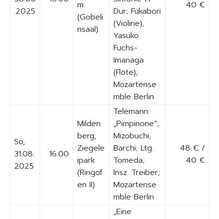
m
40 €
.2025
Dur; Fukabori
(Gobeli
(Violine),
nsaal)
Yasuko
Fuchs-
Imanaga
(Flöte);
Mozartense
mble Berlin
Telemann:
Milden
„Pimpinone“;
berg,
Mizobuchi,
So,
Ziegele
Barchi; Ltg.
48 € /
31.08.
16:00
ipark
Tomeda;
40 €
2025
(Ringof
Insz. Treiber;
en II)
Mozartense
mble Berlin
„Eine