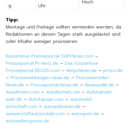
Hoch
g
Uhr
Tipp:
Montage und Freitage sollten vermieden werden, da
Redaktionen an diesen Tagen stark ausgelastet sind
oder Inhalte weniger priorisieren.
Kostenlose Presseportal OnPrNews.com
–
Presseportal Pr-Netz.de
–
Das Kostenlose
Presseportal BSOZD.com
–
NetprNews.de
–
prtaxi.de
–
Pressemeldungen-news.de
–
Presseverteiler-
News.de
–
Presseportal-News.de
–
Newswelle.de
–
Autofirmen.com
–
Autoformel.com
–
Autohandel-
web.de
–
Autohauspr.com
–
automobil-
wirtschaft.com
–
autowebnews.de
–
wasserstoffautomobile.com
–
autoopen.de
–
autowebexpress.de