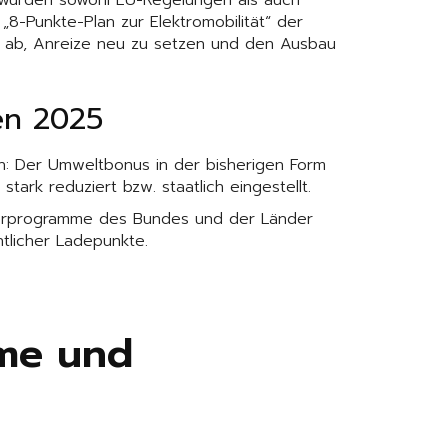
 wurden sowohl EU-Regelungen als auch
„8-Punkte-Plan zur Elektromobilität“ der
uf ab, Anreize neu zu setzen und den Ausbau
en 2025
en: Der Umweltbonus in der bisherigen Form
rk reduziert bzw. staatlich eingestellt.
rderprogramme des Bundes und der Länder
tlicher Ladepunkte.
me und