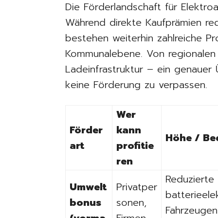
Die Förderlandschaft für Elektro
Während direkte Kaufprämien red
bestehen weiterhin zahlreiche 
Kommunalebene. Von regionalen Z
Ladeinfrastruktur – ein genauer 
keine Förderung zu verpassen.
Wer
Förder
kann
Höhe / Be
art
profitie
ren
Reduzierte
Umwelt
Privatper
batterieele
bonus
sonen,
Fahrzeugen