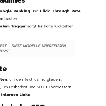
adlines
oogle-Ranking
und
Click-Through-Rate
.
m besten.
alem Trigger
sorgt für hohe Klickzahlen.
 TEST – DIESE MODELLE ÜBERZEUGEN
2025“.
lte
ften
, um den Text klar zu gliedern.
n
, um Lesbarkeit und SEO zu verbessern.
 internen Links
.