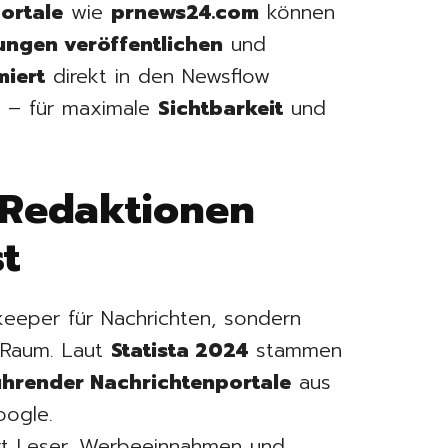
ortale
wie
prnews24.com
können
ungen veröffentlichen
und
miert
direkt in den Newsflow
n – für maximale
Sichtbarkeit
und
 Redaktionen
t
keeper für Nachrichten, sondern
 Raum. Laut
Statista 2024
stammen
ührender Nachrichtenportale
aus
oogle.
liert Leser, Werbeeinnahmen und