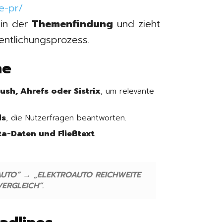
e-pr/
 in der
Themenfindung
und zieht
ntlichungsprozess.
he
ush, Ahrefs oder Sistrix
, um relevante
ds
, die Nutzerfragen beantworten.
eta-Daten und Fließtext
.
OAUTO“ → „ELEKTROAUTO REICHWEITE
VERGLEICH“.