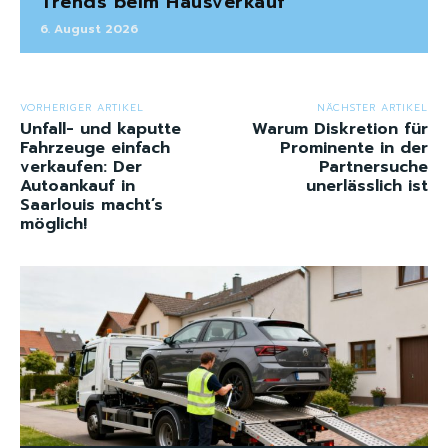
Trends beim Hausverkauf
6. August 2026
VORHERIGER ARTIKEL
NÄCHSTER ARTIKEL
Unfall- und kaputte
Warum Diskretion für
Fahrzeuge einfach
Prominente in der
verkaufen: Der
Partnersuche
Autoankauf in
unerlässlich ist
Saarlouis macht’s
möglich!