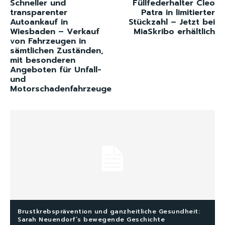
Schneller und
Füllfederhalter Cleo
transparenter
Patra in limitierter
Autoankauf in
Stückzahl – Jetzt bei
Wiesbaden – Verkauf
MiaSkribo erhältlich
von Fahrzeugen in
sämtlichen Zuständen,
mit besonderen
Angeboten für Unfall-
und
Motorschadenfahrzeuge
Brustkrebsprävention und ganzheitliche Gesundheit:
Sarah Neuendorf´s bewegende Geschichte