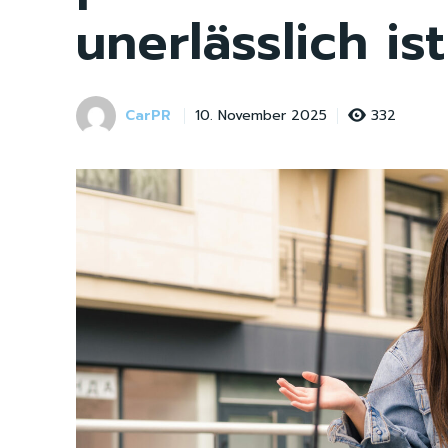
unerlässlich ist
CarPR
332
10. November 2025