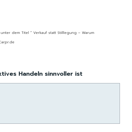
e
t unter dem Titel “ Verkauf statt Stilllegung – Warum
 Carpr.de
tives Handeln sinnvoller ist