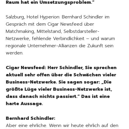
Raum hat ein Umsetzungsproblem.“
Salzburg, Hotel Hyperion: Bernhard Schindler im
Gespräch mit dem Cigar Newsfeed über
Matchmaking, Mittelstand, Selbstdarsteller-
Netzwerke, fehlende Verbindlichkeit – und warum
regionale Unternehmer-Allianzen die Zukunft sein
werden.
Cigar Newsfeed: Herr Schindler, Sie sprechen
aktuell sehr offen über die Schwächen vieler
Business-Netzwerke. Sie sagen sogar: „Die
größte Lüge vieler Business-Netzwerke ist,
dass danach nichts passiert.“ Das ist eine
harte Aussage.
Bernhard Schindler:
Aber eine ehrliche. Wenn wir heute ehrlich auf den