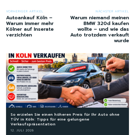
VORHERIGER ARTIKEL
NÄCHSTER ARTIKEL
Autoankauf Köln –
Warum niemand meinen
Warum immer mehr
BMW 320d kaufen
Kölner auf Inserate
wollte – und wie das
verzichten
Auto trotzdem verkauft
wurde
So erzielen Sie einen höheren Preis für Ihr Auto ohne
TÜV in Köln: Tipps für eine gelungene
Verkaufspräsentation
12. JULI 2026