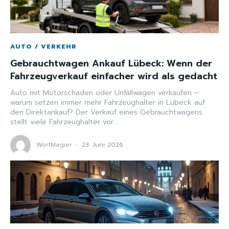
AUTO / VERKEHR
Gebrauchtwagen Ankauf Lübeck: Wenn der
Fahrzeugverkauf einfacher wird als gedacht
Auto mit Motorschaden oder Unfallwagen verkaufen –
warum setzen immer mehr Fahrzeughalter in Lübeck auf
den Direktankauf? Der Verkauf eines Gebrauchtwagens
stellt viele Fahrzeughalter vor...
WortMagier
-
23. Juni 2026