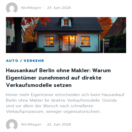
WortMagier
-
23. Juni 2026
AUTO / VERKEHR
Hausankauf Berlin ohne Makler: Warum
Eigentümer zunehmend auf direkte
Verkaufsmodelle setzen
Immer mehr Eigentümer entscheiden sich beim Hausankauf
Berlin ohne Makler für direkte Verkaufsmodelle. Gründe
sind vor allem der Wunsch nach schnelleren
Verkaufsprozessen, weniger organisatorischem...
WortMagier
-
22. Juni 2026