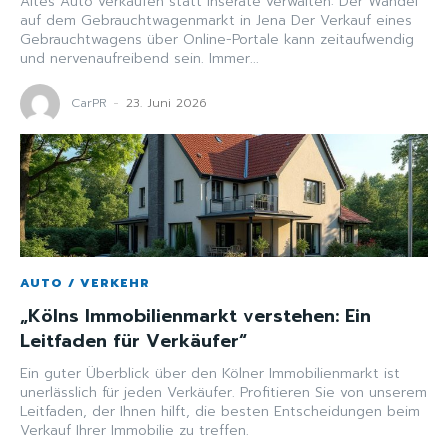
Altes Auto verkaufen statt Inserate verwalten: Der Wandel
auf dem Gebrauchtwagenmarkt in Jena Der Verkauf eines
Gebrauchtwagens über Online-Portale kann zeitaufwendig
und nervenaufreibend sein. Immer...
CarPR
-
23. Juni 2026
AUTO / VERKEHR
„Kölns Immobilienmarkt verstehen: Ein
Leitfaden für Verkäufer“
Ein guter Überblick über den Kölner Immobilienmarkt ist
unerlässlich für jeden Verkäufer. Profitieren Sie von unserem
Leitfaden, der Ihnen hilft, die besten Entscheidungen beim
Verkauf Ihrer Immobilie zu treffen.