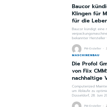
Baucor kündi
Klingen für 
für die Lebe
Baucor kündigt eine n
verpackungsmaschinen für
bekannter Hersteller 
PM-Ersteller
-
MASCHINENBAU
Die Profol G
von Fiix CMM
nachhaltige
Computerized Mainte
um Abläufe zu optimie
Düsseldorf, 28. Juni 2
PM-Ersteller
-