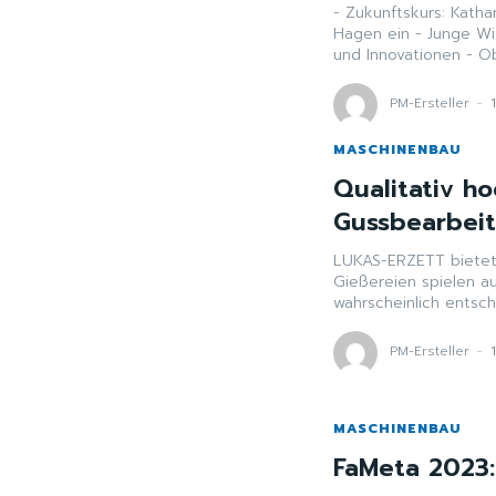
- Zukunftskurs: Kath
Hagen ein - Junge Wissenschaftlerin setzt auf Mix aus Werten, Kompetenz
und Innovationen - Ob
PM-Ersteller
-
MASCHINENBAU
Qualitativ h
Gussbearbei
LUKAS-ERZETT bietet 
Gießereien spielen a
wahrscheinlich entsch
PM-Ersteller
-
MASCHINENBAU
FaMeta 2023: