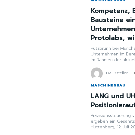
Kompetenz, E
Bausteine ei
Unternehmens
Protolabs, wi
Putzbrunn bei München
Unternehmen im Bereic
im Rahmen der aktuel
PM-Ersteller
-
MASCHINENBAU
LANG und UHL
Positionierau
Präzisionssteuerung 
ergeben ein Gesamtsy
Hüttenberg, 12. Juli