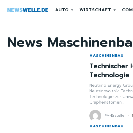
NEWS
WELLE.DE
AUTO
WIRTSCHAFT
COM
News
Maschinenba
MASCHINENBAU
Technischer 
Technologie
Neutrino Energy Group
Neutrinovoltaik-Technologie Die Neutrinovoltaik-Tec
Technologie zur Umw
Graphenatomen...
PM-Ersteller
-
MASCHINENBAU