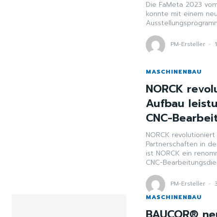
Die FaMeta 2023 vom 
konnte mit einem ne
Ausstellungsprogramm, 
PM-Ersteller
-
MASCHINENBAU
NORCK revolut
Aufbau leist
CNC-Bearbei
NORCK revolutioniert 
Partnerschaften in der CNC-Bearbeitung A
ist NORCK ein renomm
CNC-Bearbeitungsdien
PM-Ersteller
-
MASCHINENBAU
BAUCOR® neu