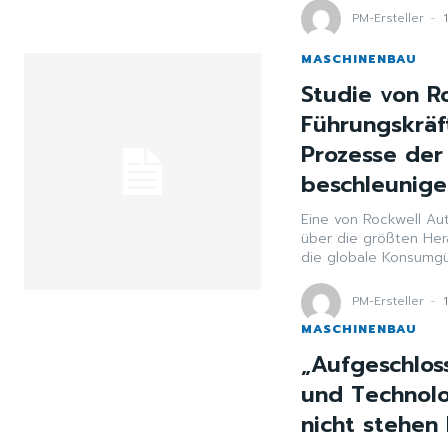
PM-Ersteller
-
MASCHINENBAU
Studie von R
Führungskräf
Prozesse der
beschleunig
Eine von Rockwell Au
über die größten He
die globale Konsumgüt
PM-Ersteller
-
MASCHINENBAU
„Aufgeschlos
und Technolo
nicht stehen