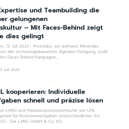
xpertise und Teambuilding die
ner gelungenen
kultur – Mit Faces-Behind zeigt
e dies gelingt
, 13. Juli 2023 - Protolabs, ein weltweit führendes
h der technologiebasierten digitalen Fertigung, stellt
len Faces-Behind-Kampagne,...
13. Juli 2023
 kooperieren: Individuelle
fgaben schnell und präzise lösen
von LANG und Präzisionspositioniertische von UHL
stem für Positionieraufgaben unterschiedlicher Art
 2023 - Die LANG GmbH & Co. KG...