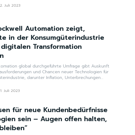
12. Juli 2023
ockwell Automation zeigt,
te in der Konsumgüterindustrie
 digitalen Transformation
en
tomation global durchgeführte Umfrage gibt Auskunft
rausforderungen und Chancen neuer Technologien für
erindustrie, darunter Inflation, Unterbrechungen...
11. Juli 2023
sen für neue Kundenbedürfnisse
gien sein – Augen offen halten,
 bleiben“