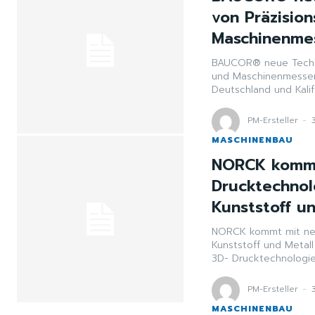
von Präzision
Maschinenmes
BAUCOR® neue Technol
und Maschinenmessern. BAUCOR® ist eine multinationale Marke in 
Deutschland und Kalif
PM-Ersteller
-
MASCHINENBAU
NORCK kommt
Drucktechnolo
Kunststoff u
NORCK kommt mit neue
Kunststoff und Metall Mit seinen neuesten Durchbrüchen führt NORCK ne
3D- Drucktechnologien
PM-Ersteller
-
MASCHINENBAU