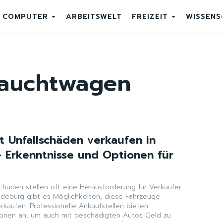
COMPUTER
ARBEITSWELT
FREIZEIT
WISSEN
rauchtwagen
t Unfallschäden verkaufen in
Erkenntnisse und Optionen für
chäden stellen oft eine Herausforderung für Verkäufer
gdeburg gibt es Möglichkeiten, diese Fahrzeuge
kaufen. Professionelle Ankaufstellen bieten
tionen an, um auch mit beschädigten Autos Geld zu