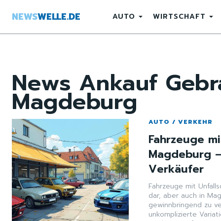
NEWS
WELLE.DE
AUTO
WIRTSCHAFT
News
Ankauf Geb
Magdeburg
AUTO / VERKEHR
Fahrzeuge mi
Magdeburg – 
Verkäufer
Fahrzeuge mit Unfalls
dar, aber auch in Ma
gewinnbringend zu ver
unkomplizierte Varia