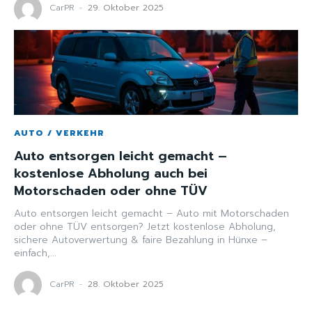
CarPR
-
29. Oktober 2025
AUTO / VERKEHR
Auto entsorgen leicht gemacht –
kostenlose Abholung auch bei
Motorschaden oder ohne TÜV
Auto entsorgen leicht gemacht – Auto mit Motorschaden
oder ohne TÜV entsorgen? Jetzt kostenlose Abholung,
sichere Autoverwertung & faire Bezahlung in Hünxe –
einfach,...
CarPR
-
28. Oktober 2025