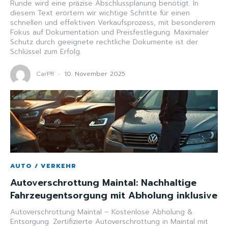
Runde wird eine präzise Abschlussplanung benötigt. In
diesem Text erörtern wir wichtige Schritte für einen
schnellen und effektiven Verkaufsprozess, mit besonderem
Fokus auf Dokumentation und Preisfestlegung. Maximaler
Schutz durch geeignete rechtliche Dokumente ist der
Schlüssel zum Erfolg.
CarPR
-
10. November 2025
AUTO / VERKEHR
Autoverschrottung Maintal: Nachhaltige
Fahrzeugentsorgung mit Abholung inklusive
Autoverschrottung Maintal – Kostenlose Abholung &
Entsorgung. Zertifizierte Autoverschrottung in Maintal mit