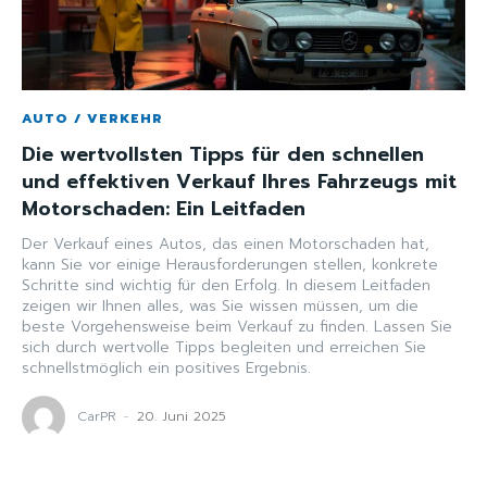
AUTO / VERKEHR
Die wertvollsten Tipps für den schnellen
und effektiven Verkauf Ihres Fahrzeugs mit
Motorschaden: Ein Leitfaden
Der Verkauf eines Autos, das einen Motorschaden hat,
kann Sie vor einige Herausforderungen stellen, konkrete
Schritte sind wichtig für den Erfolg. In diesem Leitfaden
zeigen wir Ihnen alles, was Sie wissen müssen, um die
beste Vorgehensweise beim Verkauf zu finden. Lassen Sie
sich durch wertvolle Tipps begleiten und erreichen Sie
schnellstmöglich ein positives Ergebnis.
CarPR
-
20. Juni 2025