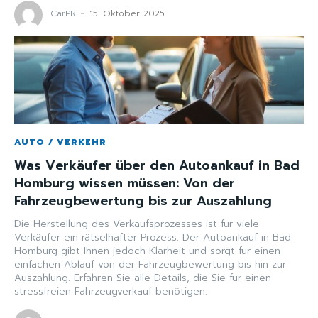
CarPR
-
15. Oktober 2025
AUTO / VERKEHR
Was Verkäufer über den Autoankauf in Bad
Homburg wissen müssen: Von der
Fahrzeugbewertung bis zur Auszahlung
Die Herstellung des Verkaufsprozesses ist für viele
Verkäufer ein rätselhafter Prozess. Der Autoankauf in Bad
Homburg gibt Ihnen jedoch Klarheit und sorgt für einen
einfachen Ablauf von der Fahrzeugbewertung bis hin zur
Auszahlung. Erfahren Sie alle Details, die Sie für einen
stressfreien Fahrzeugverkauf benötigen.