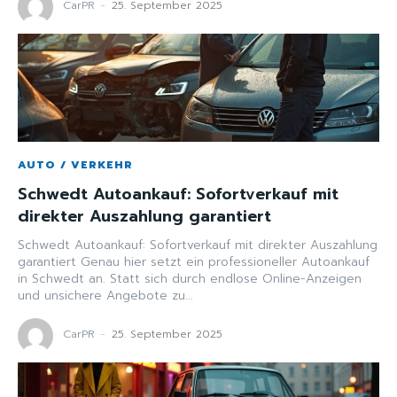
CarPR
-
25. September 2025
AUTO / VERKEHR
Schwedt Autoankauf: Sofortverkauf mit
direkter Auszahlung garantiert
Schwedt Autoankauf: Sofortverkauf mit direkter Auszahlung
garantiert Genau hier setzt ein professioneller Autoankauf
in Schwedt an. Statt sich durch endlose Online-Anzeigen
und unsichere Angebote zu...
CarPR
-
25. September 2025