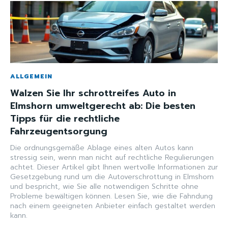
ALLGEMEIN
Walzen Sie Ihr schrottreifes Auto in
Elmshorn umweltgerecht ab: Die besten
Tipps für die rechtliche
Fahrzeugentsorgung
Die ordnungsgemäße Ablage eines alten Autos kann
stressig sein, wenn man nicht auf rechtliche Regulierungen
achtet. Dieser Artikel gibt Ihnen wertvolle Informationen zur
Gesetzgebung rund um die Autoverschrottung in Elmshorn
und bespricht, wie Sie alle notwendigen Schritte ohne
Probleme bewältigen können. Lesen Sie, wie die Fahndung
nach einem geeigneten Anbieter einfach gestaltet werden
kann.