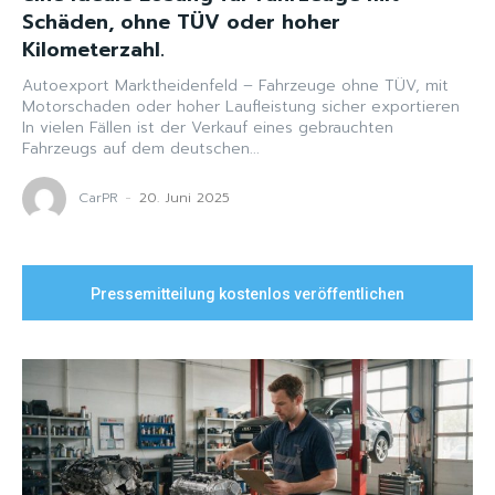
Schäden, ohne TÜV oder hoher
Kilometerzahl.
Autoexport Marktheidenfeld – Fahrzeuge ohne TÜV, mit
Motorschaden oder hoher Laufleistung sicher exportieren
In vielen Fällen ist der Verkauf eines gebrauchten
Fahrzeugs auf dem deutschen...
CarPR
-
20. Juni 2025
Pressemitteilung kostenlos veröffentlichen