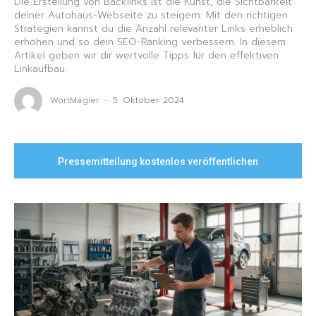
Die Erstellung von Backlinks ist die Kunst, die Sichtbarkeit
deiner Autohaus-Webseite zu steigern. Mit den richtigen
Strategien kannst du die Anzahl relevanter Links erheblich
erhöhen und so dein SEO-Ranking verbessern. In diesem
Artikel geben wir dir wertvolle Tipps für den effektiven
Linkaufbau.
WortMagier
-
5. Oktober 2024
Pressemitteilung kostenlos veröffentlichen