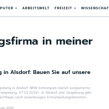
PUTER
ARBEITSWELT
FREIZEIT
WISSENSCHAF
sfirma in meiner
 in Alsdorf: Bauen Sie auf unsere
mpelung in Alsdorf: NRW Entrümpeln bietet kompetente
rümpelung, 07.02.2024 - In Alsdorf und Umgebung gibt
chfrage nach zuverlässigen Entrümpelungsdiensten,...
ruar 2024