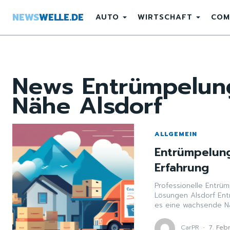
NEWS
WELLE.DE
AUTO
WIRTSCHAFT
COM
News
Entrümpelung
Nähe Alsdorf
ALLGEMEIN
Entrümpelung
Erfahrung
Professionelle Entrü
Lösungen Alsdorf Ent
es eine wachsende Na
CarPR
-
7. Feb