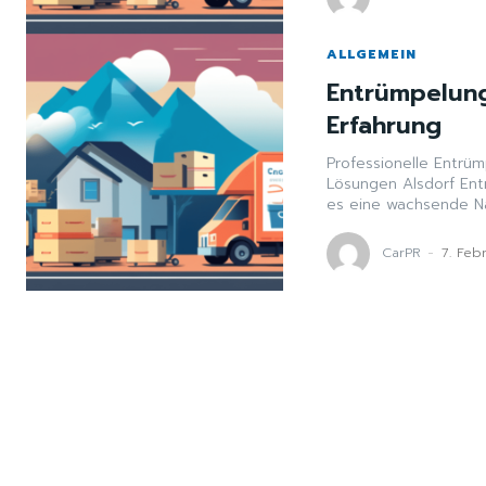
ALLGEMEIN
Entrümpelung
Erfahrung
Professionelle Entrü
Lösungen Alsdorf Ent
es eine wachsende Na
CarPR
-
7. Feb