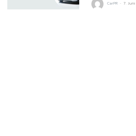
CarPR
-
7. Jun