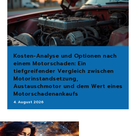
Kosten-Analyse und Optionen nach
einem Motorschaden: Ein
tiefgreifender Vergleich zwischen
Motorinstandsetzung,
Austauschmotor und dem Wert eines
Motorschadenankaufs
4. August 2026