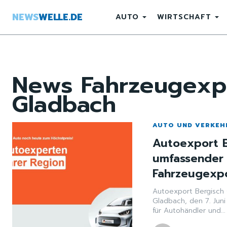
NEWS
WELLE.DE
AUTO
WIRTSCHAFT
News
Fahrzeugexp
Gladbach
AUTO UND VERKEH
Autoexport B
umfassender 
Fahrzeugexp
Autoexport Bergisch Gla
Gladbach, den 7. Juni
für Autohändler und...