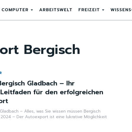
COMPUTER
ARBEITSWELT
FREIZEIT
WISSEN
ort Bergisch
R
ergisch Gladbach – Ihr
Leitfaden für den erfolgreichen
ort
dbach – Alles, was Sie wissen müssen Bergisch
 2024 – Der Autoexport ist eine lukrative Möglichkeit