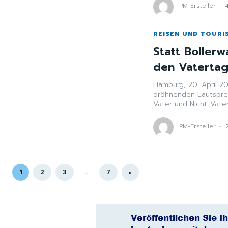
PM-Ersteller
-
REISEN UND TOURI
Statt Bollerw
den Vaterta
Hamburg, 20. April 2
dröhnenden Lautspre
Väter und Nicht-Väter 
PM-Ersteller
-
1
2
3
...
7