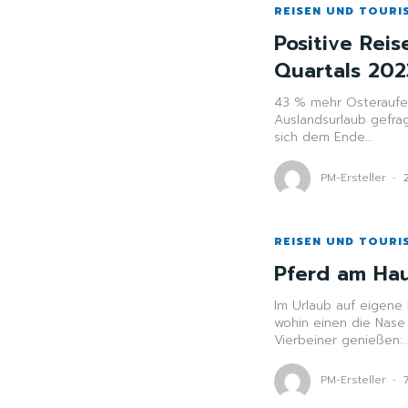
REISEN UND TOURI
Positive Rei
Quartals 202
43 % mehr Osteraufe
Auslandsurlaub gefragt Hamburg, 29. März 2023. - Das 1. Quartal 202
sich dem Ende...
PM-Ersteller
-
REISEN UND TOURI
Pferd am Ha
Im Urlaub auf eigene Faust reiten Satteln, wan
wohin einen die Nase
Vierbeiner genießen:..
PM-Ersteller
-