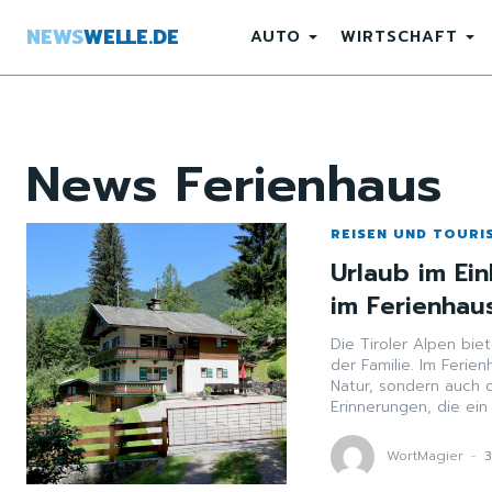
NEWS
WELLE.DE
AUTO
WIRTSCHAFT
News
Ferienhaus
REISEN UND TOURI
Urlaub im Ein
im Ferienhau
Die Tiroler Alpen bie
der Familie. Im Ferie
Natur, sondern auch 
Erinnerungen, die ein
WortMagier
-