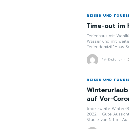
REISEN UND TOURI
Time-out im
Ferienhaus mit Wohlfühl
Wasser und mit weite
Feriendomizil "Haus S
PM-Ersteller
-
REISEN UND TOURI
Winterurlaub
auf Vor-Coro
Jede zweite Winter-Buchung g
2022. - Gute Aussicht
Studie von NIT im Auft