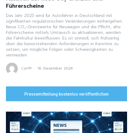
Führerscheine
Das Jahr 2025 wird für Autofahrer in Deutschland mit
signifikanten regulatorischen Veränderungen einhergehen.
Neue CO₂-Grenzwerte für Neuwagen und die Pflicht, alte
Führerscheine mittels Umtausch zu aktualisieren, werden
die Fahrkultur beeinflussen. Es ist sinnvoll, sich frühzeitig
über die bevorstehenden Anforderungen in Kenntnis zu
setzen, um mögliche Folgen oder Schwierigkeiten zu
vermeiden.
CarPR
-
16. Dezember 2024
Pressemitteilung kostenlos veröffentlichen