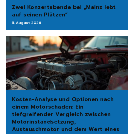
Zwei Konzertabende bei „Mainz lebt
auf seinen Plätzen“
5. August 2026
Kosten-Analyse und Optionen nach
einem Motorschaden: Ein
tiefgreifender Vergleich zwischen
Motorinstandsetzung,
Austauschmotor und dem Wert eines