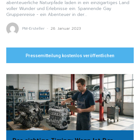
abenteuerliche Naturpfade laden in ein einzigartiges Land
voller Wunder und Erlebnisse ein. Spannende Gay
Gruppenreise - ein Abenteuer in der...
PM-Ersteller
-
26. Januar 2023
Pressemitteilung kostenlos veröffentlichen