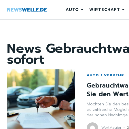
NEWS
WELLE.DE
AUTO
WIRTSCHAFT
News
Gebrauchtwa
sofort
AUTO / VERKEHR
Gebrauchtwa
Sie den Wert
Möchten Sie den beste
es zahlreiche Möglic
der hohen Nachfrage z
WortMagier
-
2