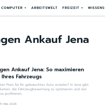
COMPUTER
ARBEITSWELT
FREIZEIT
WISSEN
gen Ankauf Jena
gen Ankauf Jena: So maximieren
 Ihres Fahrzeugs
n Preis für Ihr gebrauchtes Auto erzielen? In Jena gibt
hkeiten, die Fahrzeugbewertung zu optimieren und von
u profitieren.
9. Mai 2026