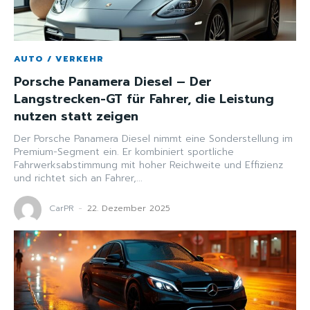
AUTO / VERKEHR
Porsche Panamera Diesel – Der
Langstrecken-GT für Fahrer, die Leistung
nutzen statt zeigen
Der Porsche Panamera Diesel nimmt eine Sonderstellung im
Premium-Segment ein. Er kombiniert sportliche
Fahrwerksabstimmung mit hoher Reichweite und Effizienz
und richtet sich an Fahrer,...
CarPR
-
22. Dezember 2025