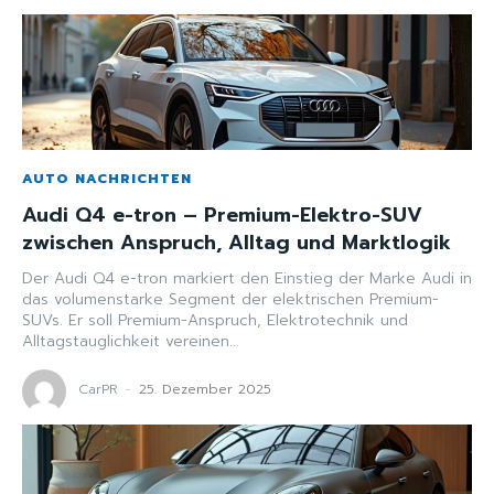
AUTO NACHRICHTEN
Audi Q4 e-tron – Premium-Elektro-SUV
zwischen Anspruch, Alltag und Marktlogik
Der Audi Q4 e-tron markiert den Einstieg der Marke Audi in
das volumenstarke Segment der elektrischen Premium-
SUVs. Er soll Premium-Anspruch, Elektrotechnik und
Alltagstauglichkeit vereinen...
CarPR
-
25. Dezember 2025