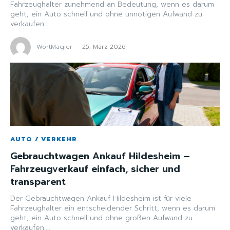
Fahrzeughalter zunehmend an Bedeutung, wenn es darum
geht, ein Auto schnell und ohne unnötigen Aufwand zu
verkaufen....
WortMagier
-
25. März 2026
AUTO / VERKEHR
Gebrauchtwagen Ankauf Hildesheim –
Fahrzeugverkauf einfach, sicher und
transparent
Der Gebrauchtwagen Ankauf Hildesheim ist für viele
Fahrzeughalter ein entscheidender Schritt, wenn es darum
geht, ein Auto schnell und ohne großen Aufwand zu
verkaufen....