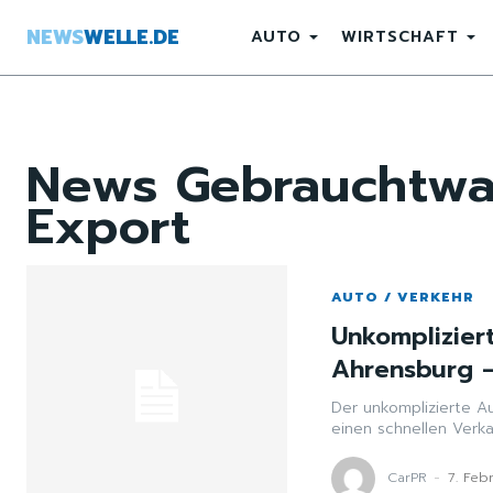
NEWS
WELLE.DE
AUTO
WIRTSCHAFT
News
Gebrauchtwa
Export
AUTO / VERKEHR
Unkomplizier
Ahrensburg –
Der unkomplizierte A
einen schnellen Verka
CarPR
-
7. Feb