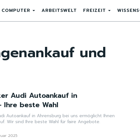
COMPUTER
ARBEITSWELT
FREIZEIT
WISSEN
genankauf und
ter Audi Autoankauf in
 Ihre beste Wahl
udi Autoankauf in Ahrensburg bei uns ermöglicht Ihnen
uf. Wir sind Ihre beste Wahl für faire Angebote.
ruar 2025