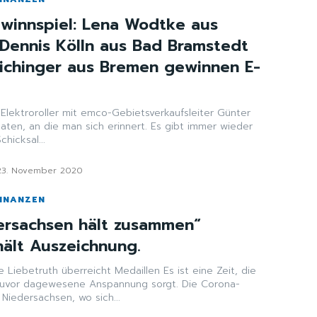
winnspiel: Lena Wodtke aus
 Dennis Kölln aus Bad Bramstedt
ichinger aus Bremen gewinnen E-
lektroroller mit emco-Gebietsverkaufsleiter Günter
hicksal...
23. November 2020
FINANZEN
ersachsen hält zusammen“
hält Auszeichnung.
th überreicht Medaillen Es ist eine Zeit, die
e zuvor dagewesene Anspannung sorgt. Die Corona-
Niedersachsen, wo sich...