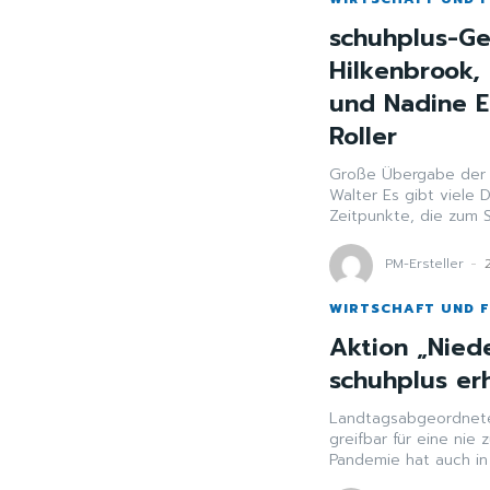
schuhplus-Ge
Hilkenbrook,
und Nadine E
Roller
Große Übergabe der E
Walter Es gibt viele Daten, an die man sich erinnert. Es gibt immer wieder
Zeitpunkte, die zum Sc
PM-Ersteller
-
WIRTSCHAFT UND 
Aktion „Nied
schuhplus er
Landtagsabgeordnete Liebetru
greifbar für eine ni
Pandemie hat auch in 