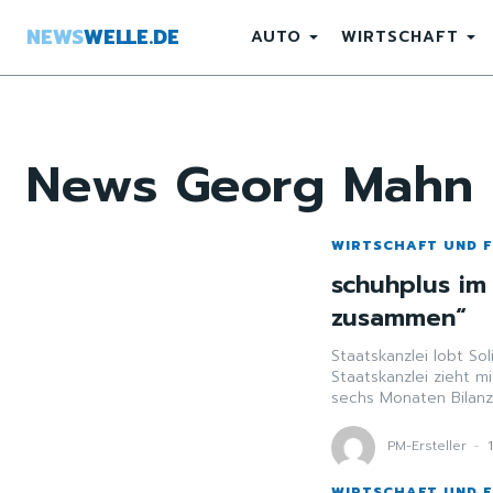
NEWS
WELLE.DE
AUTO
WIRTSCHAFT
News
Georg Mahn
WIRTSCHAFT UND 
schuhplus im 
zusammen“
Staatskanzlei lobt Solidaritä
Staatskanzlei zieht 
sechs Monaten Bilanz.
PM-Ersteller
-
WIRTSCHAFT UND 