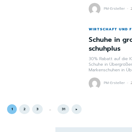
PM-Ersteller
-
WIRTSCHAFT UND 
Schuhe in gr
schuhplus
30% Rabatt auf die Kate
Schuhe in Übergrößen
Markenschuhen in Übe
PM-Ersteller
-
1
2
3
...
31