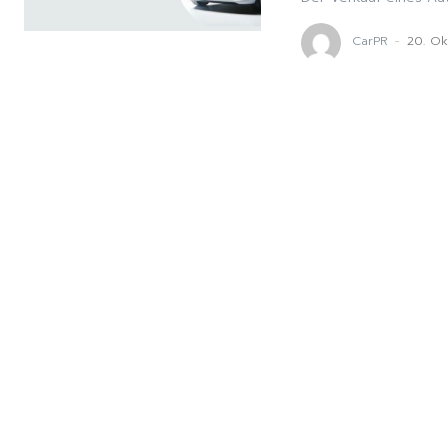
CarPR
-
20. O