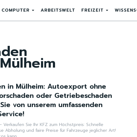
COMPUTER
ARBEITSWELT
FREIZEIT
WISSEN
aden
 Mülheim
n in Mülheim: Autoexport ohne
torschaden oder Getriebeschaden
n Sie von unserem umfassenden
ervice!
 Verkaufen Sie Ihr KFZ zum Höchstpreis: Schnelle
e Abholung und faire Preise für Fahrzeuge jeglicher Art!
os kann...