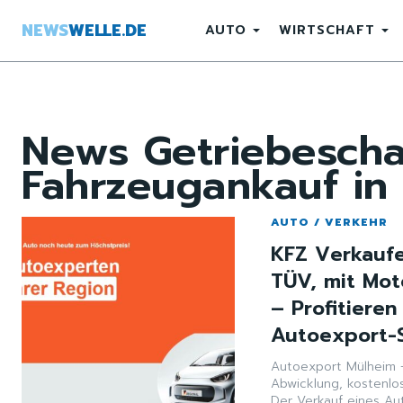
NEWS
WELLE.DE
AUTO
WIRTSCHAFT
News
Getriebesch
Fahrzeugankauf in
AUTO / VERKEHR
KFZ Verkaufe
TÜV, mit Mo
– Profitiere
Autoexport-S
Autoexport Mülheim –
Abwicklung, kostenlos
Der Verkauf eines Aut