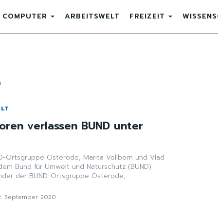
COMPUTER
ARBEITSWELT
FREIZEIT
WISSEN
e
ELT
toren verlassen BUND unter
D-Ortsgruppe Osterode, Marita Vollborn und Vlad
 dem Bund für Umwelt und Naturschutz (BUND)
en. Die Gründer der BUND-Ortsgruppe Osterode,...
2. September 2020