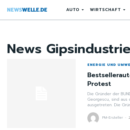
NEWS
WELLE.DE
AUTO
WIRTSCHAFT
News
Gipsindustri
ENERGIE UND UMW
Bestsellerau
Protest
Die Gründer der BUN
Georgescu, sind aus
ausgetret
PM-Ersteller
-