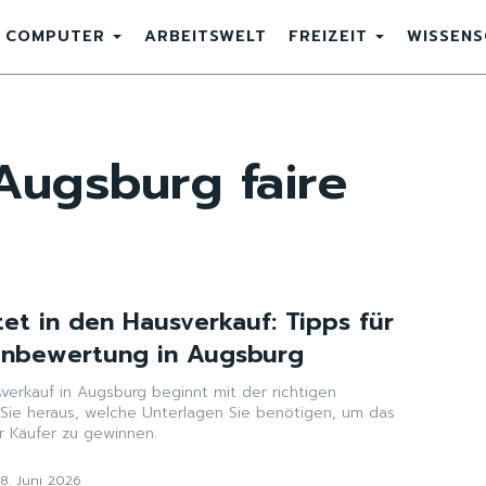
COMPUTER
ARBEITSWELT
FREIZEIT
WISSEN
Augsburg faire
tet in den Hausverkauf: Tipps für
enbewertung in Augsburg
sverkauf in Augsburg beginnt mit der richtigen
 Sie heraus, welche Unterlagen Sie benötigen, um das
r Käufer zu gewinnen.
8. Juni 2026