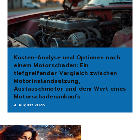
Kosten-Analyse und Optionen nach
einem Motorschaden: Ein
tiefgreifender Vergleich zwischen
Motorinstandsetzung,
Austauschmotor und dem Wert eines
Motorschadenankaufs
4. August 2026