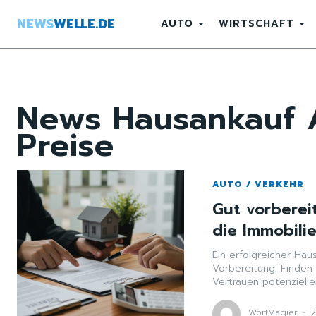
NEWS
WELLE.DE
AUTO
WIRTSCHAFT
News
Hausankauf 
Preise
AUTO / VERKEHR
Gut vorberei
die Immobili
Ein erfolgreicher Hau
Vorbereitung. Finden
Vertrauen potenzielle
WortMagier
-
2