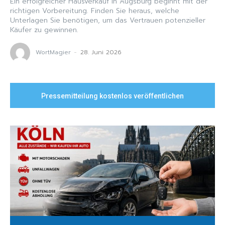
Ein erfolgreicher Hausverkauf in Augsburg beginnt mit der
richtigen Vorbereitung. Finden Sie heraus, welche
Unterlagen Sie benötigen, um das Vertrauen potenzieller
Käufer zu gewinnen.
WortMagier
-
28. Juni 2026
Pressemitteilung kostenlos veröffentlichen