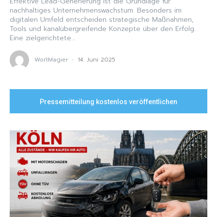
Effektive Lead-Generierung ist die Grundlage für
nachhaltiges Unternehmenswachstum. Besonders im
digitalen Umfeld entscheiden strategische Maßnahmen,
Tools und kanalübergreifende Konzepte über den Erfolg.
Eine zielgerichtete...
WortMagier
-
14. Juni 2025
Pressemitteilung kostenlos veröffentlichen