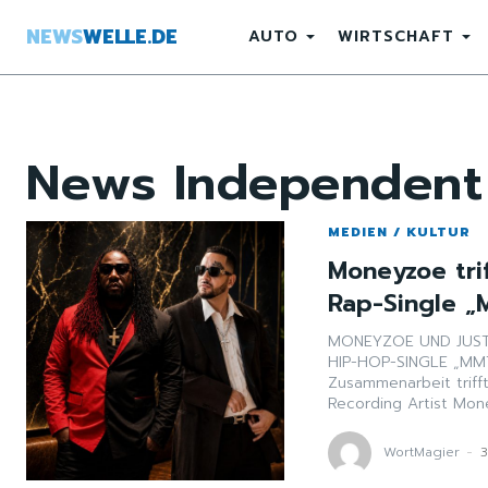
NEWS
WELLE.DE
AUTO
WIRTSCHAFT
News
Independent 
MEDIEN / KULTUR
Moneyzoe trif
Rap-Single „
MONEYZOE UND JUST
HIP-HOP-SINGLE „MMTWG 
Zusammenarbeit trifft
Recording Artist Mon
WortMagier
-
3