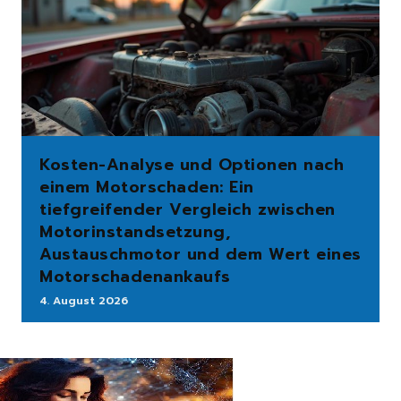
Kosten-Analyse und Optionen nach
einem Motorschaden: Ein
tiefgreifender Vergleich zwischen
Motorinstandsetzung,
Austauschmotor und dem Wert eines
Motorschadenankaufs
4. August 2026